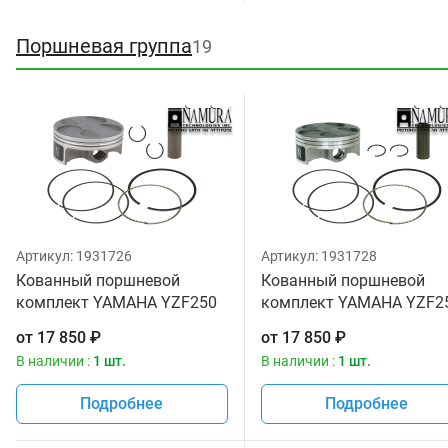
Поршневая группа
19
Артикул:
1931726
Артикул:
1931728
Кованный поршневой
Кованный поршневой
комплект YAMAHA YZF250
комплект YAMAHA YZF2
08-13 WRF250 08-13
08-13 WRF250 08-13
от
17 850
₽
от
17 850
₽
76.94mm NAMURA 5NL-
76.96mm NAMURA 5NL-
В наличии :
1 шт.
В наличии :
1 шт.
11633-00-00 5NL-11603-00-
11633-00-00 5NL-11603-0
00 5XC-11631-00-00
00 5XC-11631-00-00
Подробнее
Подробнее