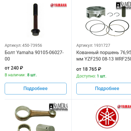
Артикул:
450-73956
Артикул:
1931727
Болт Yamaha 90105-06027-
Кованный поршень 76,9
00
мм YZF250 08-13 WRF25
08-13 Namura FX-40033-B
от
240
₽
от
18 765
₽
В наличии :
8 шт.
Доступно:
1 шт.
Подробнее
Подробнее