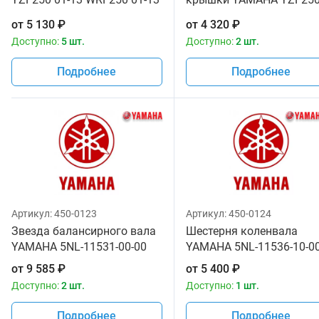
YAMAHA 5NL-11181-00-00
01-13 WRF250 01-13
от
5 130
₽
от
4 320
₽
YAMAHA 5NL-11193-00-0
Доступно:
5 шт.
Доступно:
2 шт.
Подробнее
Подробнее
Артикул:
450-0123
Артикул:
450-0124
Звезда балансирного вала
Шестерня коленвала
YAMAHA 5NL-11531-00-00
YAMAHA 5NL-11536-10-0
от
9 585
₽
от
5 400
₽
Доступно:
2 шт.
Доступно:
1 шт.
Подробнее
Подробнее