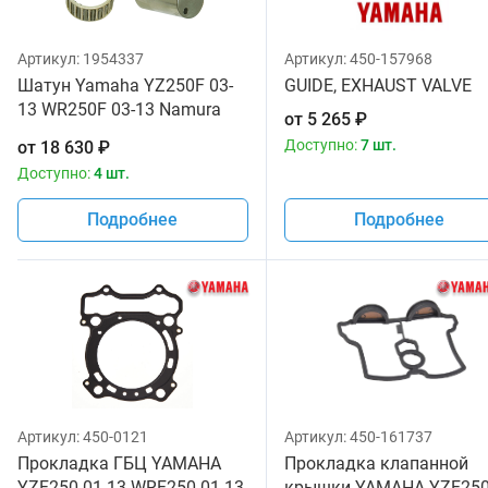
Артикул:
1954337
Артикул:
450-157968
Шатун Yamaha YZ250F 03-
GUIDE, EXHAUST VALVE
13 WR250F 03-13 Namura
от
5 265
₽
RX-40017 5XC-11651-00
Доступно:
7 шт.
от
18 630
₽
Доступно:
4 шт.
Подробнее
Подробнее
Артикул:
450-0121
Артикул:
450-161737
Прокладка ГБЦ YAMAHA
Прокладка клапанной
YZF250 01-13 WRF250 01-13
крышки YAMAHA YZF25