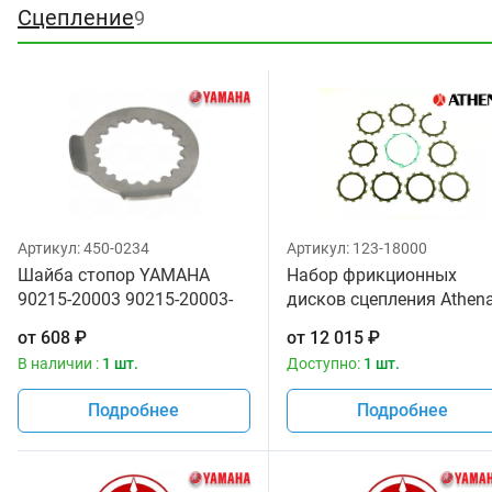
Сцепление
9
Артикул:
450-0234
Артикул:
123-18000
Шайба стопор YAMAHA
Набор фрикционных
90215-20003 90215-20003-
дисков сцепления Athen
00
YAMAHA YZ-F250 01-13
от
608
₽
от
12 015
₽
В наличии :
1 шт.
Доступно:
1 шт.
Подробнее
Подробнее