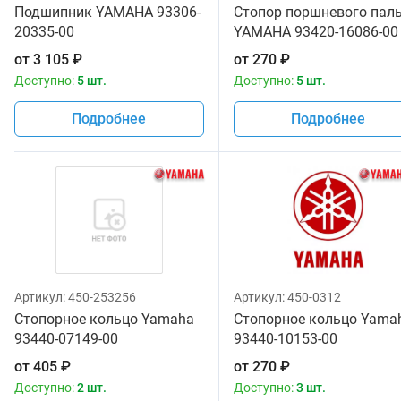
Подшипник YAMAHA 93306-
Стопор поршневого пал
20335-00
YAMAHA 93420-16086-00
от
3 105
₽
от
270
₽
Доступно:
5 шт.
Доступно:
5 шт.
Подробнее
Подробнее
Артикул:
450-253256
Артикул:
450-0312
Стопорное кольцо Yamaha
Стопорное кольцо Yama
93440-07149-00
93440-10153-00
от
405
₽
от
270
₽
Доступно:
2 шт.
Доступно:
3 шт.