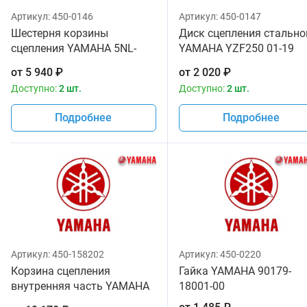
Артикул:
450-0146
Артикул:
450-0147
Шестерня корзины
Диск сцепления стально
сцепления YAMAHA 5NL-
YAMAHA YZF250 01-19
16111-00-00 5NL-16111-01-
WRF250 01-19 YAMAHA 5
от
5 940
₽
от
2 020
₽
00
16325-00-00
Доступно:
2 шт.
Доступно:
2 шт.
Подробнее
Подробнее
Артикул:
450-158202
Артикул:
450-0220
Корзина сцепления
Гайка YAMAHA 90179-
внутренняя часть YAMAHA
18001-00
YZF250 01-13 WRF250 01-13