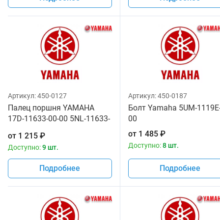
Артикул:
450-0127
Артикул:
450-0187
Палец поршня YAMAHA
Болт Yamaha 5UM-1119E-
17D-11633-00-00 5NL-11633-
00
00-00
от
1 485
₽
от
1 215
₽
Доступно:
8 шт.
Доступно:
9 шт.
Подробнее
Подробнее