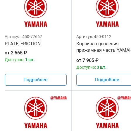
Артикул:
450-77667
Артикул:
450-0112
PLATE, FRICTION
Корзина сцепления
прижимная часть YAMA
от
2 565
₽
YZ125 00-19 YZF250 01-1
Доступно:
1 шт.
от
7 965
₽
YAMAHA 1SM-16351-00-0
Доступно:
3 шт.
5HD-16351-0
Подробнее
Подробнее