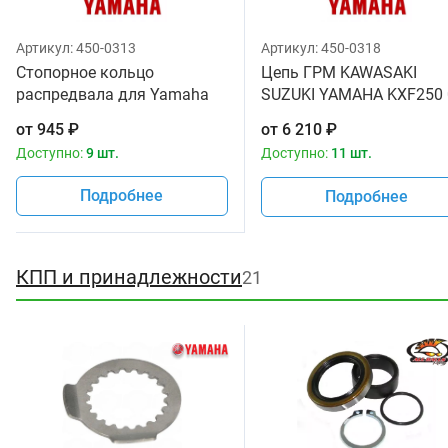
Артикул:
450-0313
Артикул:
450-0318
Стопорное кольцо
Цепь ГРМ KAWASAKI
распредвала для Yamaha
SUZUKI YAMAHA KXF250 
YFZ 450/WR450 93440-
16 RMZ250 04-17 YZF250
от
945
₽
от
6 210
₽
41178-00
01-13 звеньев 114 YAMA
Доступно:
9 шт.
Доступно:
11 шт.
12760-10H0
Подробнее
Подробнее
КПП и принадлежности
21