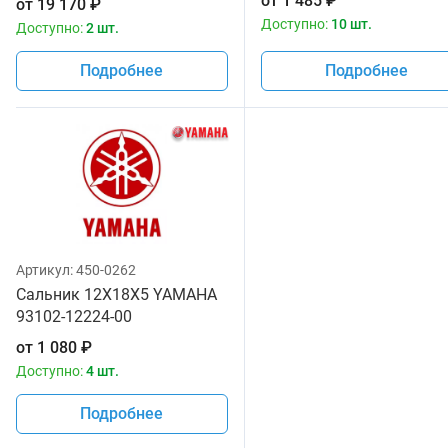
от
1 485
₽
от
19 170
₽
YAMAHA 5NL-16371-00-00
Доступно:
10 шт.
Доступно:
2 шт.
5NL-16371
Подробнее
Подробнее
Артикул:
450-0262
Сальник 12X18X5 YAMAHA
93102-12224-00
от
1 080
₽
Доступно:
4 шт.
Подробнее