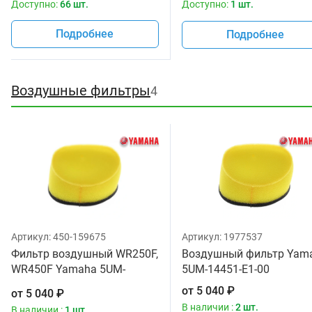
Доступно:
66 шт.
Доступно:
1 шт.
Подробнее
Подробнее
Воздушные фильтры
4
Артикул:
450-159675
Артикул:
1977537
Фильтр воздушный WR250F,
Воздушный фильтр Yam
WR450F Yamaha 5UM-
5UM-14451-E1-00
14451-E0-00, 5UM-14451-E1-
от
5 040
₽
от
5 040
₽
00
В наличии :
2 шт.
В наличии :
1 шт.