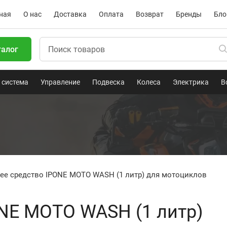
ная
О нас
Доставка
Оплата
Возврат
Бренды
Бло
талог
 система
Управление
Подвеска
Колеса
Электрика
В
ее средство IPONE MOTO WASH (1 литр) для мотоциклов
NE MOTO WASH (1 литр)