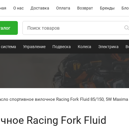
ная
О нас
Доставка
Оплата
Возврат
Бренды
Бло
талог
 система
Управление
Подвеска
Колеса
Электрика
В
сло спортивное вилочное Racing Fork Fluid 85/150, 5W Maxima
ное Racing Fork Fluid