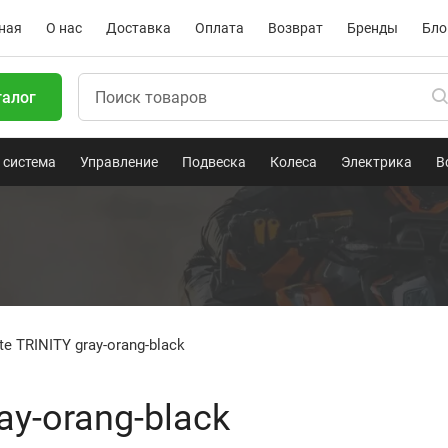
ная
О нас
Доставка
Оплата
Возврат
Бренды
Бло
талог
 система
Управление
Подвеска
Колеса
Электрика
В
te TRINITY gray-orang-black
ay-orang-black