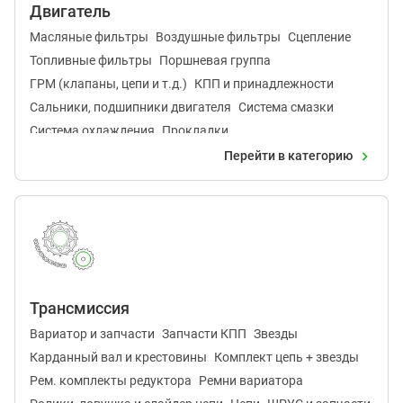
Двигатель
Масляные фильтры
Воздушные фильтры
Сцепление
Топливные фильтры
Поршневая группа
ГРМ (клапаны, цепи и т.д.)
КПП и принадлежности
Сальники, подшипники двигателя
Система смазки
Система охлаждения
Прокладки
Топливная система, карбюратор
Крышки двигателя
Перейти в категорию
Трансмиссия
Вариатор и запчасти
Запчасти КПП
Звезды
Карданный вал и крестовины
Комплект цепь + звезды
Рем. комплекты редуктора
Ремни вариатора