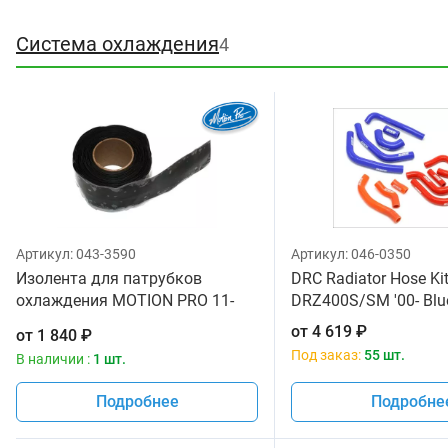
Система охлаждения
4
Артикул:
043-3590
Артикул:
046-0350
Изолента для патрубков
DRC Radiator Hose Ki
охлаждения MOTION PRO 11-
DRZ400S/SM '00- Blu
0084
от
4 619
₽
от
1 840
₽
Под заказ:
55 шт.
В наличии :
1 шт.
Подробнее
Подробне