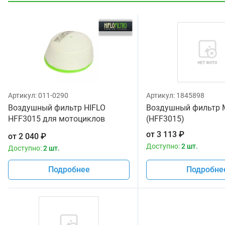
Артикул:
011-0290
Артикул:
1845898
Воздушный фильтр HIFLO
Воздушный фильтр 
HFF3015 для мотоциклов
(HFF3015)
Suzuki DR -Z400SM '05-18, DR -
от
3 113
₽
от
2 040
₽
Z400S '00-18
Доступно:
2 шт.
Доступно:
2 шт.
Подробнее
Подробне