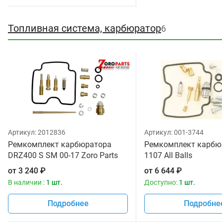
Топливная система, карбюратор
6
Артикул:
2012836
Артикул:
001-3744
Ремкомплект карбюратора
Ремкомплект карбюр
DRZ400 S SM 00-17 Zoro Parts
1107 All Balls
от
3 240
₽
от
6 644
₽
В наличии :
1 шт.
Доступно:
1 шт.
Подробнее
Подробне