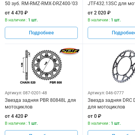
50 зуб. RM-RMZ-RMX-DRZ400-'03
JTF432.13SC для мо
от
4 470
₽
от
2 020
₽
В наличии :
1 шт.
В наличии :
1 шт.
Подробнее
Подробне
Артикул:
087-0201-48
Артикул:
046-0777
Звезда задняя PBR 80848L для
Звезда задняя DRC 
мотоциклов
для мотоциклов
от
4 420
₽
от
0
₽
В наличии :
1 шт.
В наличии :
1 шт.