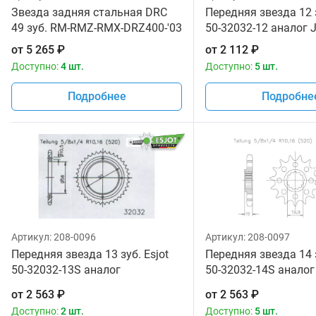
Звезда задняя стальная DRC
Передняя звезда 12 з
49 зуб. RM-RMZ-RMX-DRZ400-'03
50-32032-12 аналог 
от
5 265
₽
от
2 112
₽
Доступно:
4 шт.
Доступно:
5 шт.
Подробнее
Подробне
Артикул:
208-0096
Артикул:
208-0097
Передняя звезда 13 зуб. Esjot
Передняя звезда 14 з
50-32032-13S аналог
50-32032-14S аналог
JTF432SC.13
JTF432SC.14
от
2 563
₽
от
2 563
₽
Доступно:
2 шт.
Доступно:
5 шт.