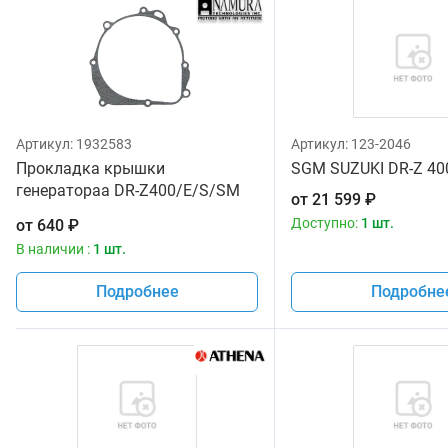
Артикул:
1932583
Артикул:
123-2046
Прокладка крышки
SGM SUZUKI DR-Z 400
генератораа DR-Z400/E/S/SM
от
21 599
₽
00-19 Suzuki 11483-29F00
Доступно:
1 шт.
от
640
₽
Производитель Namura
В наличии :
1 шт.
Подробнее
Подробне