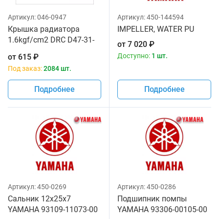
Артикул:
046-0947
Артикул:
450-144594
Крышка радиатора
IMPELLER, WATER PU
1.6kgf/cm2 DRC D47-31-
от
7 020
₽
016
Доступно:
1 шт.
от
615
₽
Под заказ:
2084 шт.
Подробнее
Подробнее
Артикул:
450-0269
Артикул:
450-0286
Сальник 12x25x7
Подшипник помпы
YAMAHA 93109-11073-00
YAMAHA 93306-00105-00