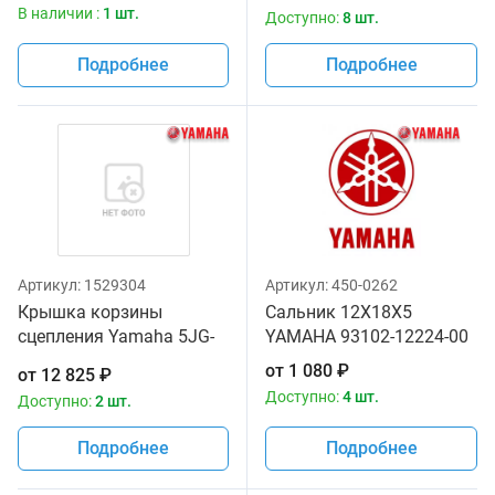
YAMAHA 3XK-16325-00-00
В наличии :
1 шт.
Доступно:
8 шт.
4X7-16325-00-00
Подробнее
Подробнее
Артикул:
1529304
Артикул:
450-0262
Крышка корзины
Сальник 12X18X5
сцепления Yamaha 5JG-
YAMAHA 93102-12224-00
16351-00-00
от
1 080
₽
от
12 825
₽
Доступно:
4 шт.
Доступно:
2 шт.
Подробнее
Подробнее