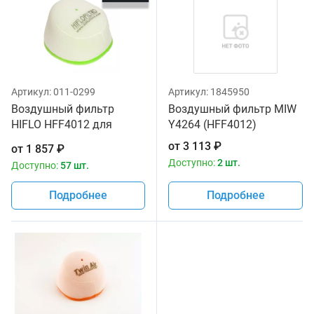
Артикул:
011-0299
Артикул:
1845950
Воздушный фильтр
Воздушный фильтр MIW
HIFLO HFF4012 для
Y4264 (HFF4012)
мотоциклов Yamaha WR
от
3 113
₽
от
1 857
₽
250 '01-02, YZ 125 '01-16
Доступно:
2 шт.
Доступно:
57 шт.
Подробнее
Подробнее