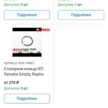
Доступно:
2 шт.
Доступно:
1 шт.
Подробнее
Подробнее
Артикул:
450-74661
Стопорное кольцо КП
Yamaha Grizzly, Raptor,
YFZ 93440-25019-00,
от
270
₽
93440-25008-00, 2MB-
Доступно:
4 шт.
E662A-00-00, 93440-
25084-00
Подробнее