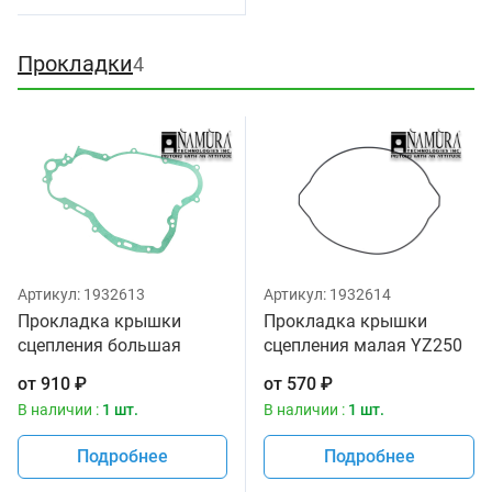
Прокладки
4
Артикул:
1932613
Артикул:
1932614
Прокладка крышки
Прокладка крышки
сцепления большая
сцепления малая YZ250
YZ250 99-19 Yamaha 5CU-
99-19 Yamaha 5CU-15463-
от
910
₽
от
570
₽
15462-00-00
00-00 Производитель
В наличии :
1 шт.
В наличии :
1 шт.
Производитель Namura
Namura
Подробнее
Подробнее