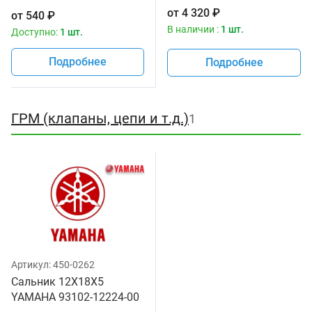
16254-00
от
4 320
₽
от
540
₽
В наличии :
1 шт.
Доступно:
1 шт.
Подробнее
Подробнее
ГРМ (клапаны, цепи и т.д.)
1
Артикул:
450-0262
Сальник 12X18X5
YAMAHA 93102-12224-00