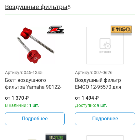
Воздушные фильтры
5
Артикул:
045-1345
Артикул:
007-0626
Болт воздушного
Воздушный фильтр
фильтра Yamaha 90122-
EMGO 12-95570 для
06005-00, Kawasaki
мотоциклов Yamaha WR
от
1 370
₽
от
1 494
₽
92153-0623,92154-1731,
250 '01-02, YZ 125 '01-16
В наличии :
1 шт.
Доступно:
9 шт.
Suzuki 13831-37F20
Подробнее
Подробнее