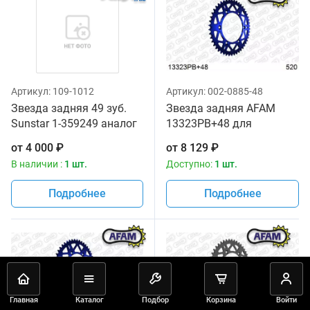
Артикул:
109-1012
Артикул:
002-0885-48
Звезда задняя 49 зуб.
Звезда задняя AFAM
Sunstar 1-359249 аналог
13323PB+48 для
JTR245, JTR251.49
мотоцикла
от
4 000
₽
от
8 129
₽
В наличии :
1 шт.
Доступно:
1 шт.
Подробнее
Подробнее
Главная
Каталог
Подбор
Корзина
Войти