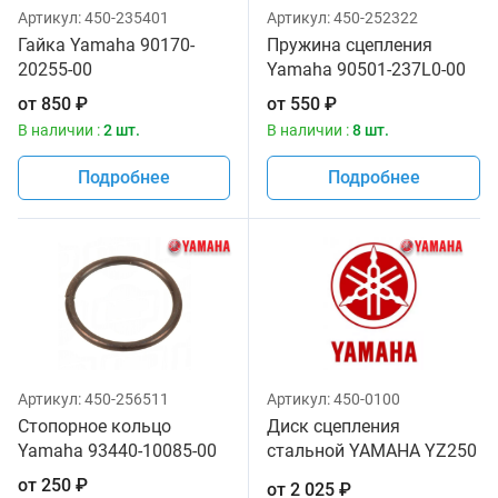
Артикул:
450-235401
Артикул:
450-252322
Гайка Yamaha 90170-
Пружина сцепления
20255-00
Yamaha 90501-237L0-00
от
850
₽
от
550
₽
В наличии :
2 шт.
В наличии :
8 шт.
Подробнее
Подробнее
Артикул:
450-256511
Артикул:
450-0100
Стопорное кольцо
Диск сцепления
Yamaha 93440-10085-00
стальной YAMAHA YZ250
94-17 YZF450 07-17
от
250
₽
от
2 025
₽