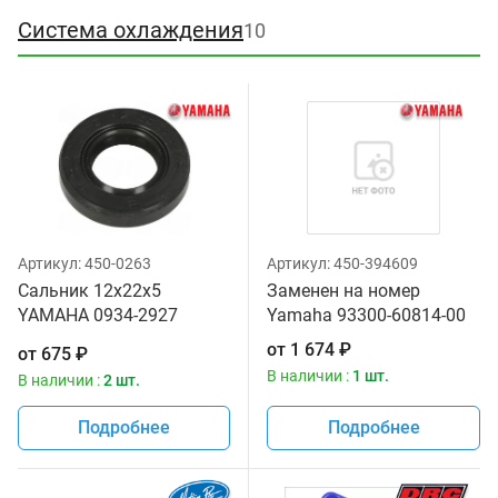
Система охлаждения
10
Артикул:
450-0263
Артикул:
450-394609
Сальник 12x22x5
Заменен на номер
YAMAHA 0934-2927
Yamaha 93300-60814-00
93102-12321-00 93102-
от
1 674
₽
от
675
₽
12321-00
В наличии :
1 шт.
В наличии :
2 шт.
Подробнее
Подробнее