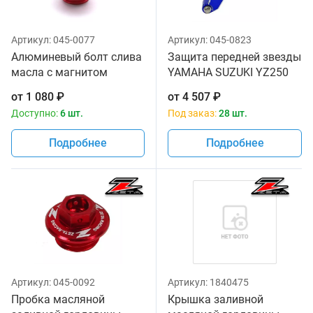
Артикул:
045-0077
Артикул:
045-0823
Алюминевый болт слива
Защита передней звезды
масла с магнитом
YAMAHA SUZUKI YZ250
красный цвет Zeta
99-18 YZF250 01-13
от
1 080
₽
от
4 507
₽
YZ250X 16-18 WRF250 01-
Доступно:
6 шт.
Под заказ:
28 шт.
14 RMZ450 05-18
Подробнее
Подробнее
Артикул:
045-0092
Артикул:
1840475
Пробка масляной
Крышка заливной