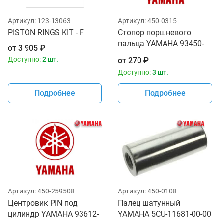
Артикул:
123-13063
Артикул:
450-0315
PISTON RINGS KIT - F
Стопор поршневого
пальца YAMAHA 93450-
от
3 905
₽
19052-00
Доступно:
2 шт.
от
270
₽
Доступно:
3 шт.
Подробнее
Подробнее
Артикул:
450-259508
Артикул:
450-0108
Центровик PIN под
Палец шатунный
цилиндр YAMAHA 93612-
YAMAHA 5CU-11681-00-00