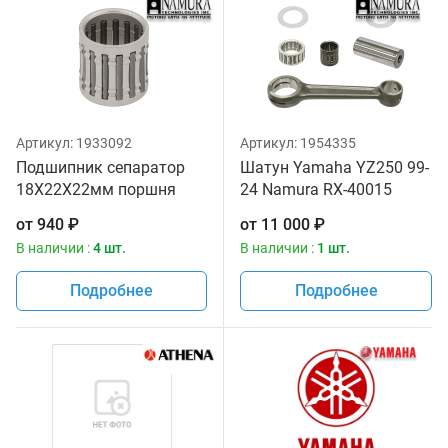
Артикул:
1933092
Артикул:
1954335
Подшипник сепаратор
Шатун Yamaha YZ250 99-
18X22X22мм поршня
24 Namura RX-40015
NAMURA 91015-VM0-008
5MW-11651-00-00
от
940
₽
от
11 000
₽
91015-KZ3-003 93310-
В наличии :
4 шт.
В наличии :
1 шт.
21874-00 93310-218A6-00
Подробнее
Подробнее