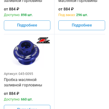
заливной горловины
масляной горловины
красный цвет Zeta ZE89-
Zeta для
от
884
₽
от
884
₽
2110
CR/CRF/CRF250L,YZ/YZF/W
Доступно:
898 шт.
Под заказ:
296 шт.
KLX Black
Подробнее
Подробнее
Артикул:
045-0095
Пробка масляной
заливной горловины
синий цвет Zeta ZE89-
от
884
₽
2112
Доступно:
660 шт.