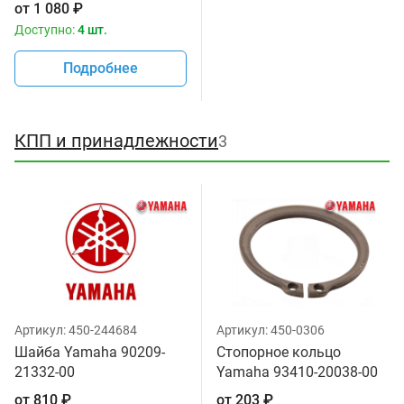
от
1 080
₽
Доступно:
4 шт.
Подробнее
КПП и принадлежности
3
Артикул:
450-244684
Артикул:
450-0306
Шайба Yamaha 90209-
Стопорное кольцо
21332-00
Yamaha 93410-20038-00
от
810
₽
от
203
₽