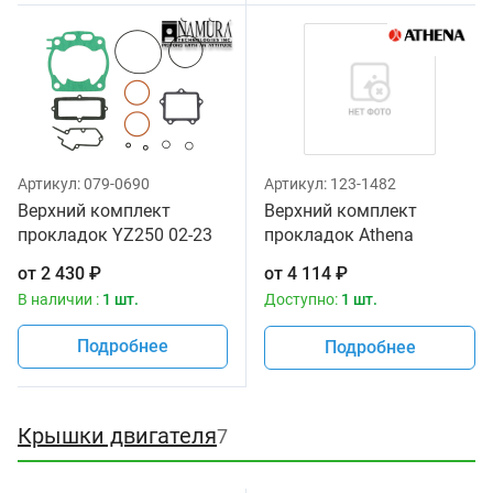
Артикул:
079-0690
Артикул:
123-1482
Верхний комплект
Верхний комплект
прокладок YZ250 02-23
прокладок Athena
NAMURA NX-40031T
YAMAHA YZ 250 L1 99-12
от
2 430
₽
от
4 114
₽
P400485600267
В наличии :
1 шт.
Доступно:
1 шт.
Подробнее
Подробнее
Крышки двигателя
7