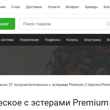
ная
О нас
Доставка
Оплата
Возврат
Бренды
Бло
талог
 система
Управление
Подвеска
Колеса
Электрика
В
сло 2T полусинтетическое с эстерами Premium 2 Injector/Prem
еское с эстерами Premium