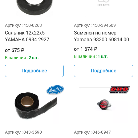
Артикул:
450-0263
Артикул:
450-394609
Сальник 12x22x5
Заменен на номер
YAMAHA 0934-2927
Yamaha 93300-60814-00
93102-12321-00 93102-
от
1 674
₽
от
675
₽
12321-00
В наличии :
1 шт.
В наличии :
2 шт.
Подробнее
Подробнее
Артикул:
043-3590
Артикул:
046-0947