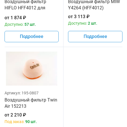
Воздушный фильтр
Воздушный фильтр MIW
HIFLO HFF4012 для
Y4264 (HFF4012)
мотоциклов Yamaha WR
от
3 113
₽
от
1 874
₽
250 '01-02, YZ 125 '01-16
Доступно:
2 шт.
Доступно:
57 шт.
Подробнее
Подробнее
Артикул:
195-0807
Воздушный фильтр Twin
Air 152213
от
2 210
₽
Под заказ:
90 шт.