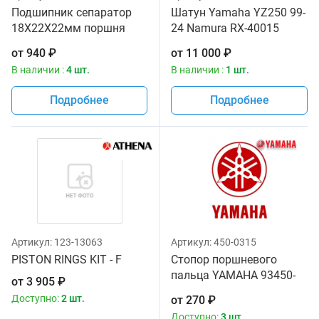
Подшипник сепаратор
Шатун Yamaha YZ250 99-
18X22X22мм поршня
24 Namura RX-40015
NAMURA 91015-VM0-008
5MW-11651-00-00
от
940
₽
от
11 000
₽
91015-KZ3-003 93310-
В наличии :
4 шт.
В наличии :
1 шт.
21874-00 93310-218A6-00
Подробнее
Подробнее
Артикул:
123-13063
Артикул:
450-0315
PISTON RINGS KIT - F
Стопор поршневого
пальца YAMAHA 93450-
от
3 905
₽
19052-00
Доступно:
2 шт.
от
270
₽
Доступно:
3 шт.