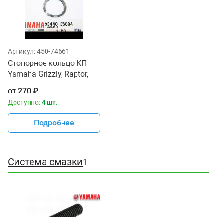
Артикул:
450-74661
Стопорное кольцо КП
Yamaha Grizzly, Raptor,
YFZ 93440-25019-00,
от
270
₽
93440-25008-00, 2MB-
Доступно:
4 шт.
E662A-00-00, 93440-
25084-00
Подробнее
Система смазки
1