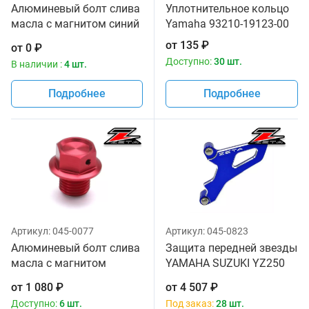
Алюминевый болт слива
Уплотнительное кольцо
масла с магнитом синий
Yamaha 93210-19123-00
цвет Zeta
от
135
₽
от
0
₽
Доступно:
30 шт.
В наличии :
4 шт.
Подробнее
Подробнее
Артикул:
045-0077
Артикул:
045-0823
Алюминевый болт слива
Защита передней звезды
масла с магнитом
YAMAHA SUZUKI YZ250
красный цвет Zeta
99-18 YZF250 01-13
от
1 080
₽
от
4 507
₽
YZ250X 16-18 WRF250 01-
Доступно:
6 шт.
Под заказ:
28 шт.
14 RMZ450 05-18