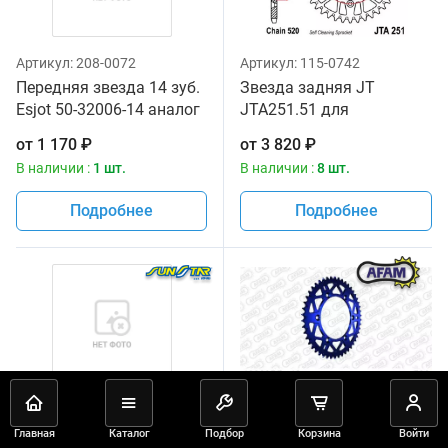
Артикул:
208-0072
Артикул:
115-0742
Передняя звезда 14 зуб.
Звезда задняя JT
Esjot 50-32006-14 аналог
JTA251.51 для
JTF565SC.14
мотоциклов
от
1 170
₽
от
3 820
₽
В наличии :
1 шт.
В наличии :
8 шт.
Подробнее
Подробнее
Артикул:
109-1012
Артикул:
002-0885-48
Звезда задняя 49 зуб.
Звезда задняя AFAM
Главная
Каталог
Подбор
Корзина
Войти