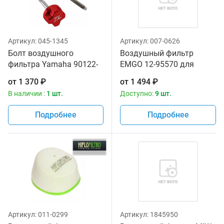
Артикул:
045-1345
Артикул:
007-0626
Болт воздушного
Воздушный фильтр
фильтра Yamaha 90122-
EMGO 12-95570 для
06005-00, Kawasaki
мотоциклов Yamaha WR
от
1 370
₽
от
1 494
₽
92153-0623,92154-1731,
250 '01-02, YZ 125 '01-16
В наличии :
1 шт.
Доступно:
9 шт.
Suzuki 13831-37F20
Подробнее
Подробнее
Артикул:
011-0299
Артикул:
1845950