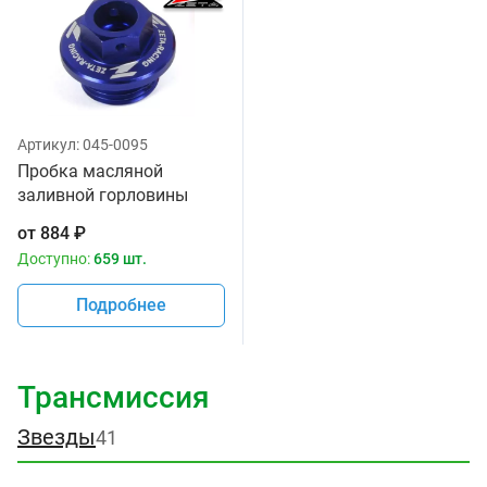
Артикул:
045-0095
Пробка масляной
заливной горловины
синий цвет Zeta ZE89-
от
884
₽
2112
Доступно:
659 шт.
Подробнее
Трансмиссия
Звезды
41