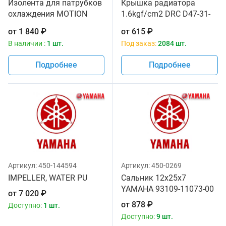
Изолента для патрубков
Крышка радиатора
охлаждения MOTION
1.6kgf/cm2 DRC D47-31-
PRO 11-0084
016
от
1 840
₽
от
615
₽
В наличии :
1 шт.
Под заказ:
2084 шт.
Подробнее
Подробнее
Артикул:
450-144594
Артикул:
450-0269
IMPELLER, WATER PU
Сальник 12x25x7
YAMAHA 93109-11073-00
от
7 020
₽
от
878
₽
Доступно:
1 шт.
Доступно:
9 шт.