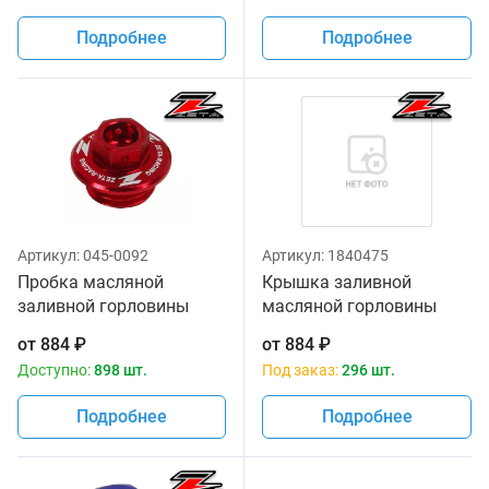
Подробнее
Подробнее
Артикул:
045-0092
Артикул:
1840475
Пробка масляной
Крышка заливной
заливной горловины
масляной горловины
красный цвет Zeta ZE89-
Zeta для
от
884
₽
от
884
₽
2110
CR/CRF/CRF250L,YZ/YZF/W
Доступно:
898 шт.
Под заказ:
296 шт.
KLX Black
Подробнее
Подробнее