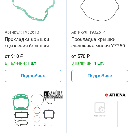
Артикул:
1932613
Артикул:
1932614
Прокладка крышки
Прокладка крышки
сцепления большая
сцепления малая YZ250
YZ250 99-19 Yamaha 5CU-
99-19 Yamaha 5CU-15463-
от
910
₽
от
570
₽
15462-00-00
00-00 Производитель
В наличии :
1 шт.
В наличии :
1 шт.
Производитель Namura
Namura
Подробнее
Подробнее