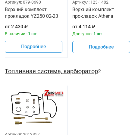
Артикул:
079-0690
Артикул:
123-1482
Верхний комплект
Верхний комплект
прокладок YZ250 02-23
прокладок Athena
NAMURA NX-40031T
YAMAHA YZ 250 L1 99-12
от
2 430
₽
от
4 114
₽
P400485600267
В наличии :
1 шт.
Доступно:
1 шт.
Подробнее
Подробнее
Топливная система, карбюратор
2
Артикул:
2012857