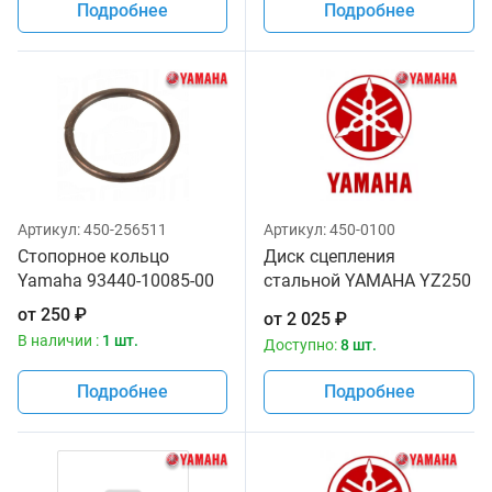
Подробнее
Подробнее
Артикул:
450-256511
Артикул:
450-0100
Стопорное кольцо
Диск сцепления
Yamaha 93440-10085-00
стальной YAMAHA YZ250
94-17 YZF450 07-17
от
250
₽
от
2 025
₽
YAMAHA 3XK-16325-00-00
В наличии :
1 шт.
Доступно:
8 шт.
4X7-16325-00-00
Подробнее
Подробнее