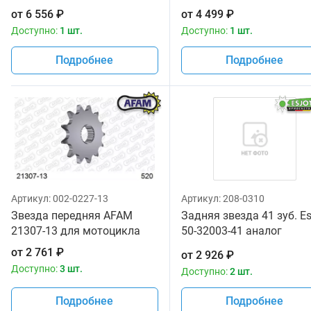
от
6 556
₽
от
4 499
₽
Доступно:
1 шт.
Доступно:
1 шт.
Подробнее
Подробнее
Артикул:
002-0227-13
Артикул:
208-0310
Звезда передняя AFAM
Задняя звезда 41 зуб. Es
21307-13 для мотоцикла
50-32003-41 аналог
JTR853.41
от
2 761
₽
от
2 926
₽
Доступно:
3 шт.
Доступно:
2 шт.
Подробнее
Подробнее