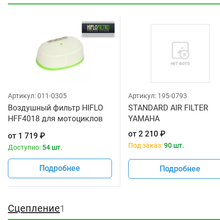
Артикул:
011-0305
Артикул:
195-0793
Воздушный фильтр HIFLO
STANDARD AIR FILTER
HFF4018 для мотоциклов
YAMAHA
Yamaha TT -R250 '00-06,
от
2 210
₽
от
1 719
₽
WR250R '09-18, WR250X '09-
Под заказ:
90 шт.
Доступно:
54 шт.
15
Подробнее
Подробнее
Сцепление
1