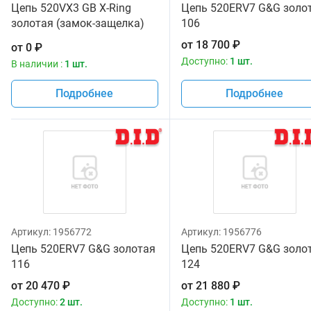
Цепь 520VX3 GB X-Ring
Цепь 520ERV7 G&G золо
золотая (замок-защелка)
106
120
от
18 700
₽
от
0
₽
Доступно:
1 шт.
В наличии :
1 шт.
Подробнее
Подробнее
Артикул:
1956772
Артикул:
1956776
Цепь 520ERV7 G&G золотая
Цепь 520ERV7 G&G золо
116
124
от
20 470
₽
от
21 880
₽
Доступно:
2 шт.
Доступно:
1 шт.