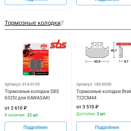
Тормозные колодки
7
Артикул:
014-0155
Артикул:
180-0050
Тормозные колодки SBS
Тормозные колодки Brak
632SI для KAWASAKI
722CM44
KDX220, KLX 650 93-95
от
3 510
₽
от
2 610
₽
43082-1137, 43082-1151,
Доступно:
2 шт.
В наличии :
22 шт.
SUZUKI Djebel
Подробнее
Подробнее