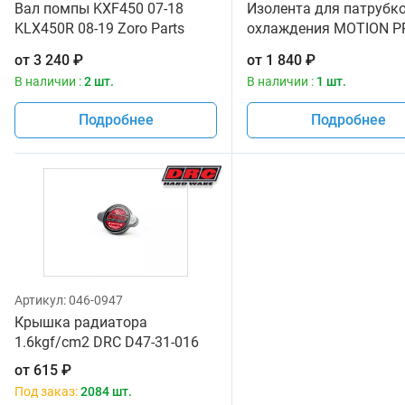
Вал помпы KXF450 07-18
Изолента для патрубк
KLX450R 08-19 Zoro Parts
охлаждения MOTION PR
13107-0826 13107-0057
0084
от
3 240
₽
от
1 840
₽
13107-0135
В наличии :
2 шт.
В наличии :
1 шт.
Подробнее
Подробнее
Артикул:
046-0947
Крышка радиатора
1.6kgf/cm2 DRC D47-31-016
от
615
₽
Под заказ:
2084 шт.