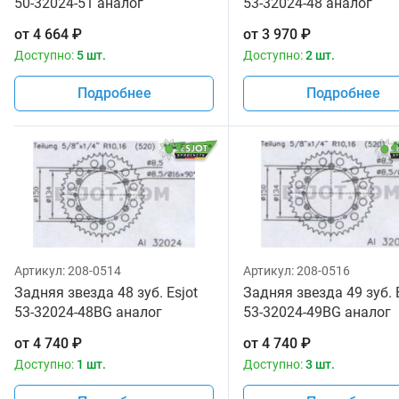
50-32024-51 аналог
53-32024-48 аналог
JTR460.51
JTA460.48
от
4 664
₽
от
3 970
₽
Доступно:
5 шт.
Доступно:
2 шт.
Подробнее
Подробнее
Артикул:
208-0514
Артикул:
208-0516
Задняя звезда 48 зуб. Esjot
Задняя звезда 49 зуб. 
53-32024-48BG аналог
53-32024-49BG аналог
JTA460.48
JTA460.49
от
4 740
₽
от
4 740
₽
Доступно:
1 шт.
Доступно:
3 шт.