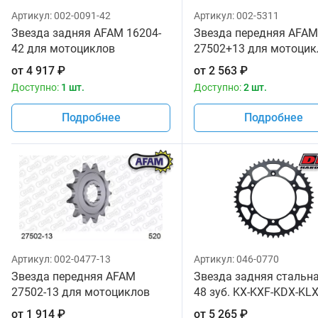
Артикул:
002-0091-42
Артикул:
002-5311
Звезда задняя AFAM 16204-
Звезда передняя AFAM
42 для мотоциклов
27502+13 для мотоцик
от
4 917
₽
от
2 563
₽
Доступно:
1 шт.
Доступно:
2 шт.
Подробнее
Подробнее
Артикул:
002-0477-13
Артикул:
046-0770
Звезда передняя AFAM
Звезда задняя стальн
27502-13 для мотоциклов
48 зуб. KX-KXF-KDX-KL
от
1 914
₽
от
5 265
₽