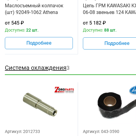
Маслосъемный колпачок
Цепь ГРМ KAWASAKI K
(шт) 92049-1062 Athena
06-08 звеньев 124 KAW
P400250420900
92057-0035
от
545
₽
от
5 182
₽
Доступно:
22 шт.
Доступно:
88 шт.
Подробнее
Подробнее
Система охлаждения
3
Артикул:
2012733
Артикул:
043-3590