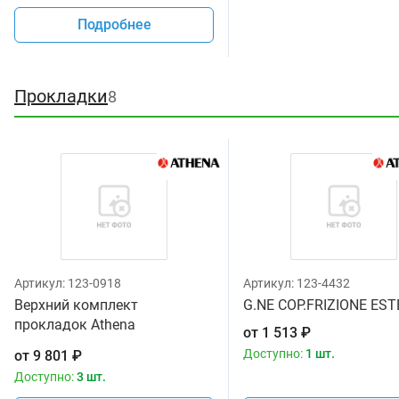
Подробнее
Прокладки
8
Артикул:
123-0918
Артикул:
123-4432
Верхний комплект
G.NE COP.FRIZIONE ES
прокладок Athena
от
1 513
₽
KAW.KX450F 06-08 S-
Доступно:
1 шт.
от
9 801
₽
COP.VALV. P400250600024
Доступно:
3 шт.