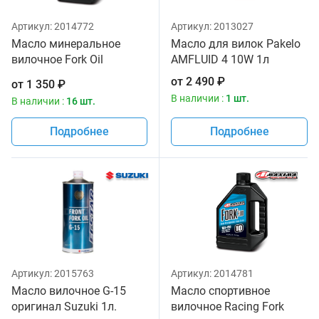
Артикул:
2014772
Артикул:
2013027
Масло минеральное
Масло для вилок Pakelo
вилочное Fork Oil
AMFLUID 4 10W 1л
Standard Hydraulic 5W
от
2 490
₽
от
1 350
₽
Maxima 1 литр
В наличии :
1 шт.
В наличии :
16 шт.
Подробнее
Подробнее
Артикул:
2015763
Артикул:
2014781
Масло вилочное G-15
Масло спортивное
оригинал Suzuki 1л.
вилочное Racing Fork