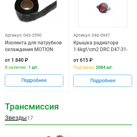
Артикул:
043-3590
Артикул:
046-0947
Изолента для патрубков
Крышка радиатора
охлаждения MOTION
1.6kgf/cm2 DRC D47-31-
PRO 11-0084
016
от
1 840
₽
от
615
₽
В наличии :
1 шт.
Под заказ:
2084 шт.
Подробнее
Подробнее
Трансмиссия
Звезды
17