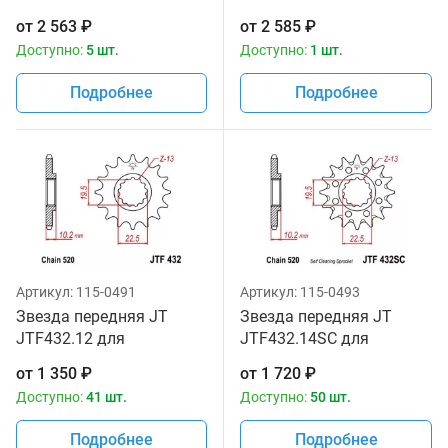
аналог JTF432SC.14
аналог JTF432SC.15
от
2 563
₽
от
2 585
₽
Доступно:
5 шт.
Доступно:
1 шт.
Подробнее
Подробнее
Артикул:
115-0491
Артикул:
115-0493
Звезда передняя JT
Звезда передняя JT
JTF432.12 для
JTF432.14SC для
мотоциклов
мотоциклов
от
1 350
₽
от
1 720
₽
Доступно:
41 шт.
Доступно:
50 шт.
Подробнее
Подробнее