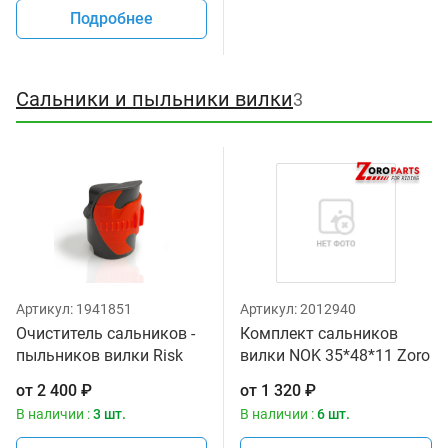
Подробнее
Сальники и пыльники вилки
3
Артикул:
1941851
Артикул:
2012940
Очиститель сальников -
Комплект сальников
пыльников вилки Risk
вилки NOK 35*48*11 Zoro
оригинал 45мм-55мм
Parts 55-108 ARI.003T
от
2 400
₽
от
1 320
₽
В наличии :
3 шт.
В наличии :
6 шт.