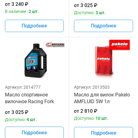
Fluid 165/150, 10W
от
3 240
₽
от
3 025
₽
Maxima 1 литр
В наличии :
2 шт.
Доступно:
3 шт.
Подробнее
Подробнее
Артикул:
2014777
Артикул:
2013503
Масло спортивное
Масло для вилок Pakelo
вилочное Racing Fork
AMFLUID 5W 1л
Fluid 85/150, 5W Maxima
от
2 810
₽
от
3 025
₽
1 литр
Доступно:
10 шт.
Доступно:
4 шт.
Подробнее
Подробнее