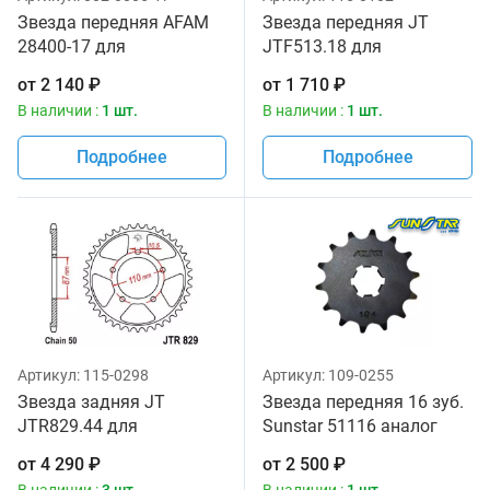
Звезда передняя AFAM
Звезда передняя JT
28400-17 для
JTF513.18 для
мотоциклов
мотоциклов
от
2 140
₽
от
1 710
₽
В наличии :
1 шт.
В наличии :
1 шт.
Подробнее
Подробнее
Артикул:
115-0298
Артикул:
109-0255
Звезда задняя JT
Звезда передняя 16 зуб.
JTR829.44 для
Sunstar 51116 аналог
мотоциклов
JTF513, JTF519.16
от
4 290
₽
от
2 500
₽