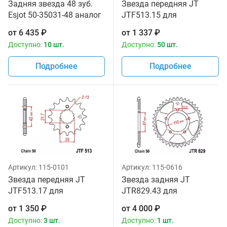
Задняя звезда 48 зуб.
Звезда передняя JT
Esjot 50-35031-48 аналог
JTF513.15 для
JTR829.48
мотоциклов
от
6 435
₽
от
1 337
₽
Доступно:
10 шт.
Доступно:
50 шт.
Подробнее
Подробнее
Артикул:
115-0101
Артикул:
115-0616
Звезда передняя JT
Звезда задняя JT
JTF513.17 для
JTR829.43 для
мотоциклов
мотоциклов
от
1 350
₽
от
4 000
₽
Доступно:
3 шт.
Доступно:
1 шт.