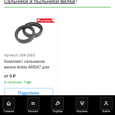
Сальники и пыльники вилки
1
Артикул:
004-2065
Комплект сальников
вилки Ariete ARI047 для
мотоцикла, размер
от
0
₽
41х54х11 мм
В наличии :
1 шт.
Подробнее
Главная
Каталог
Подбор
Корзина
Войти
Колеса