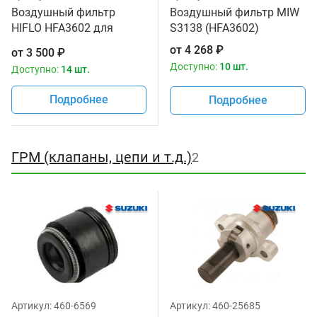
Воздушный фильтр
Воздушный фильтр MIW
HIFLO HFA3602 для
S3138 (HFA3602)
мотоциклов Suzuki GSX
от
4 268
₽
от
3 500
₽
600 Katana '90-06, GSX
Доступно:
10 шт.
Доступно:
14 шт.
750 Katana '98-06
Подробнее
Подробнее
ГРМ (клапаны, цепи и т.д.)
2
Артикул:
460-6569
Артикул:
460-25685