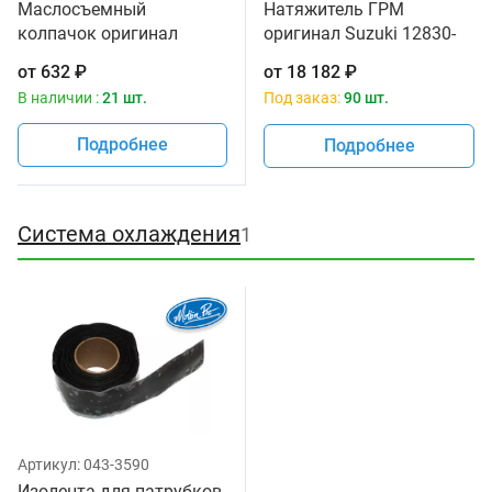
Маслосъемный
Натяжитель ГРМ
колпачок оригинал
оригинал Suzuki 12830-
Suzuki 09289-05011
46E10
от
632
₽
от
18 182
₽
В наличии :
21 шт.
Под заказ:
90 шт.
Подробнее
Подробнее
Система охлаждения
1
Артикул:
043-3590
Изолента для патрубков