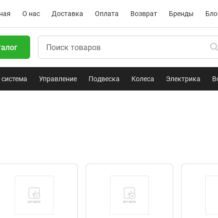
ная
О нас
Доставка
Оплата
Возврат
Бренды
Бло
талог
 система
Управление
Подвеска
Колеса
Электрика
В