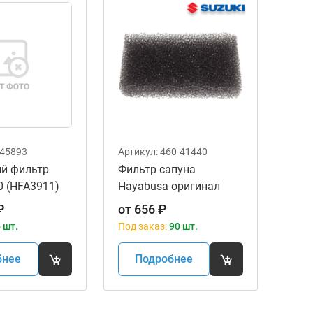
45893
Артикул:
460-41440
й фильтр
Фильтр сапуна
 (HFA3911)
Hayabusa оригинал
Suzuki 13788-15H00
₽
от
656
₽
 шт.
Под заказ:
90 шт.
бнее
Подробнее