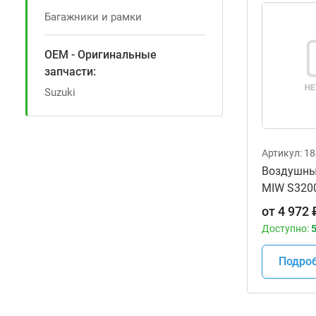
Багажники и рамки
OEM - Оригинальные
запчасти:
Suzuki
Артикул:
18
Воздушны
MIW S3200
от
4 972
Доступно:
5
Подро