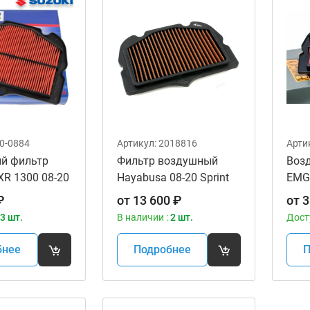
0-0884
Артикул:
2018816
Арти
й фильтр
Фильтр воздушный
Воз
XR 1300 08-20
Hayabusa 08-20 Sprint
EMG
ный 13780-
Filter PM70S
мото
₽
от
13 600
₽
от
3
GSX-
3 шт.
В наличии :
2 шт.
Дост
'08-
бнее
Подробнее
П