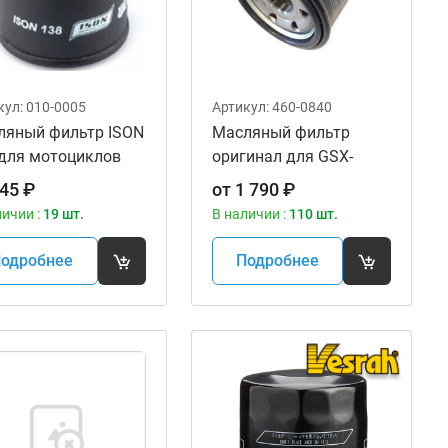
кул:
010-0005
Артикул:
460-0840
ляный фильтр ISON
Масляный фильтр
 для мотоциклов
оригинал для GSX-
R,VZR,VLR, KingQuad
45
₽
от
1 790
₽
Suzuki 16510-07J00
личии :
19 шт.
В наличии :
110 шт.
одробнее
Подробнее