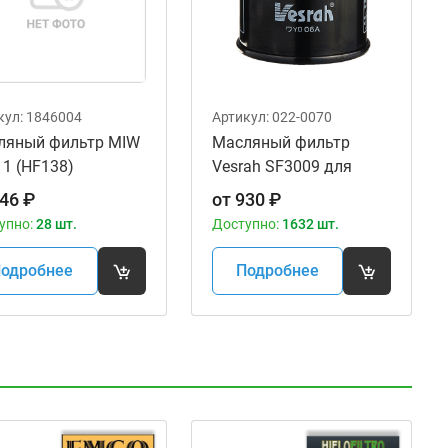
кул:
1846004
Артикул:
022-0070
ляный фильтр MIW
Масляный фильтр
1 (HF138)
Vesrah SF3009 для
мотоциклов
46
₽
от
930
₽
упно:
28 шт.
Доступно:
1632 шт.
одробнее
Подробнее