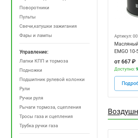
Поворотники
Пульты
Свечи,катушки зажигания
Фары и лампы
Артикул:
00
Масляный
EMGO 10-
Управление:
мотоцикл
Лапки КПП и тормоза
от
667
₽
Доступно:
9
Подножки
Подшипник рулевой колонки
Подро
Рули
Ручки руля
Рычаги тормоза, сцепления
Воздушн
Тросы газа и сцепления
Трубка ручки газа