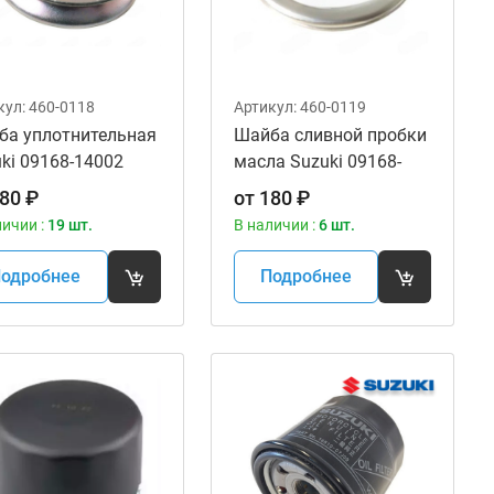
кул:
460-0118
Артикул:
460-0119
ба уплотнительная
Шайба сливной пробки
ki 09168-14002
масла Suzuki 09168-
X18.8X4.8
14004 14X19.2X2
80
₽
от
180
₽
личии :
19 шт.
В наличии :
6 шт.
одробнее
Подробнее