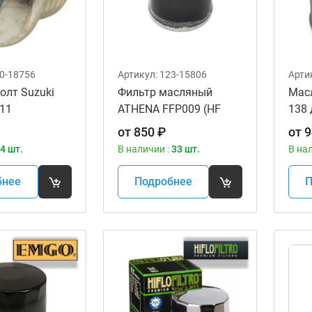
0-18756
Артикул:
123-15806
Арти
олт Suzuki
Фильтр масляный
Мас
11
ATHENA FFP009 (HF
138
138)
от
850
₽
от
9
4 шт.
В наличии :
33 шт.
В на
бнее
Подробнее
П