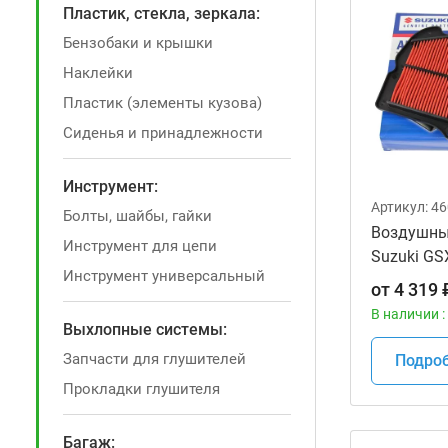
Пластик, стекла, зеркала:
Бензобаки и крышки
Наклейки
Пластик (элементы кузова)
Сиденья и принадлежности
Инструмент:
Артикул:
46
Болты, шайбы, гайки
Воздушны
Инструмент для цепи
Suzuki GS
Инструмент универсальный
оригиналь
от
4 319
15H00
В наличии :
Выхлопные системы:
Запчасти для глушителей
Подро
Прокладки глушителя
Багаж: