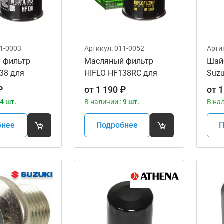
1-0003
Артикул:
011-0052
Арти
 фильтр
Масляный фильтр
Шай
38 для
HIFLO HF138RC для
Suzu
ов
мотоциклов
13.8
₽
от
1 190
₽
от
1
4 шт.
В наличии :
9 шт.
В на
бнее
Подробнее
П