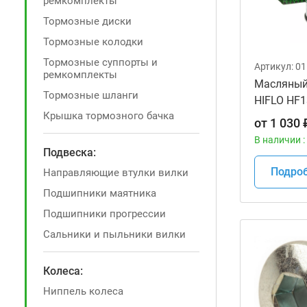
ремкомплекты
Тормозные диски
Тормозные колодки
Тормозные суппорты и
Артикул:
01
ремкомплекты
Масляный
Тормозные шланги
HIFLO HF1
Крышка тормозного бачка
мотоцикл
от
1 030
В наличии :
Подвеска:
Подро
Направляющие втулки вилки
Подшипники маятника
Подшипники прогрессии
Сальники и пыльники вилки
Колеса:
Ниппель колеса