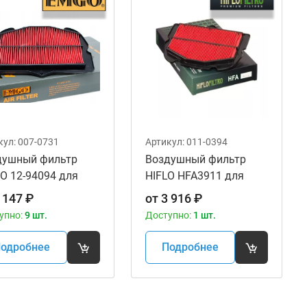
кул:
007-0731
Артикул:
011-0394
душный фильтр
Воздушный фильтр
O 12-94094 для
HIFLO HFA3911 для
циклов Suzuki
мотоциклов Suzuki
 147
₽
от
3 916
₽
R 1300 Hayabusa
GSX-R 1300 Hayabusa
упно:
9 шт.
Доступно:
1 шт.
15
'08-19
одробнее
Подробнее