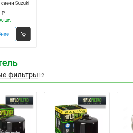
 свечи Suzuki
08-20
₽
90 шт.
бнее
тель
ые фильтры
12