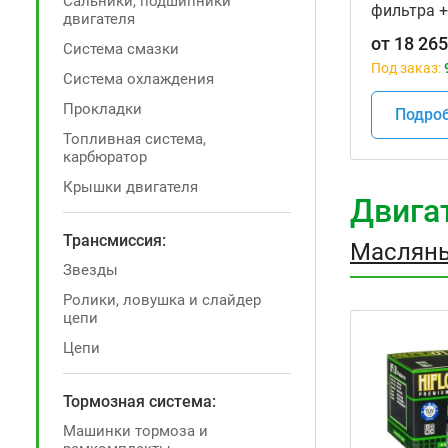
Сальники, подшипники
фильтра +
двигателя
Hayabusa 
от
18 265
Система смазки
Под заказ:
Система охлаждения
Прокладки
Подро
Топливная система,
карбюратор
Крышки двигателя
Двига
Трансмиссия:
Маслян
Звезды
Ролики, ловушка и слайдер
цепи
Цепи
Тормозная система:
Машинки тормоза и