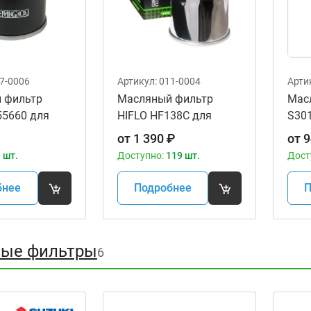
7-0006
Артикул:
011-0004
Арти
 фильтр
Масляный фильтр
Мас
55660 для
HIFLO HF138C для
S301
а
мотоциклов
от
1 390
₽
от
9
 шт.
Доступно:
119 шт.
Дост
бнее
Подробнее
П
ые фильтры
6