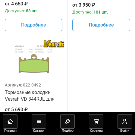
мотоциклов
от
4 650
₽
от
3 950
₽
Доступно:
83 шт.
Доступно:
101 шт.
Подробнее
Подробнее
Артикул:
022-0492
Тормозные колодки
Vesrah VD 344RJL для
мотоциклов
от
5 690
₽
Доступно:
48 шт.
Подробнее
Главная
Каталог
Подбор
Корзина
Войти