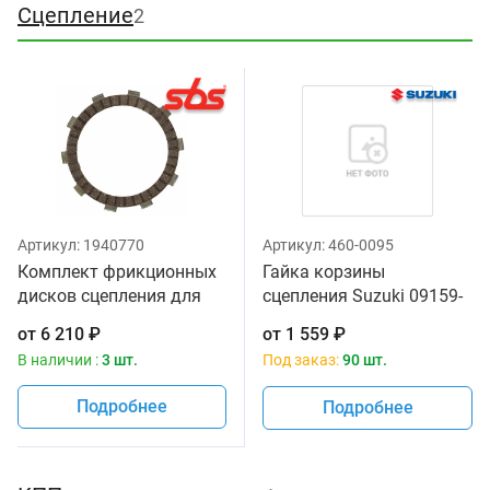
Сцепление
2
Артикул:
1940770
Артикул:
460-0095
Комплект фрикционных
Гайка корзины
дисков сцепления для
сцепления Suzuki 09159-
Suzuki GSF 650 Bandit
24010
от
6 210
₽
от
1 559
₽
GSR600 SBS 50347
В наличии :
3 шт.
Под заказ:
90 шт.
Подробнее
Подробнее