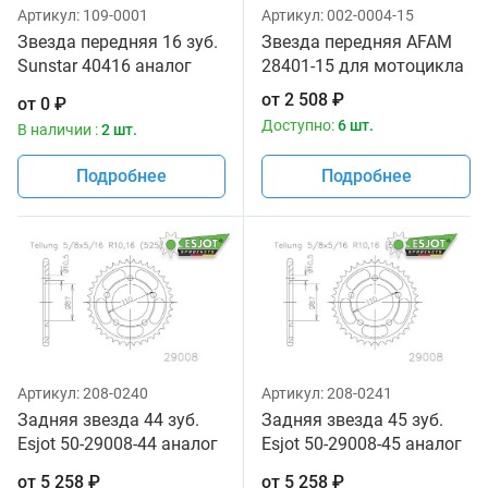
Артикул:
109-0001
Артикул:
002-0004-15
Звезда передняя 16 зуб.
Звезда передняя AFAM
Sunstar 40416 аналог
28401-15 для мотоцикла
JTF520.16
от
2 508
₽
от
0
₽
Доступно:
6 шт.
В наличии :
2 шт.
Подробнее
Подробнее
Артикул:
208-0240
Артикул:
208-0241
Задняя звезда 44 зуб.
Задняя звезда 45 зуб.
Esjot 50-29008-44 аналог
Esjot 50-29008-45 аналог
JTR807.44
JTR807.45
от
5 258
₽
от
5 258
₽