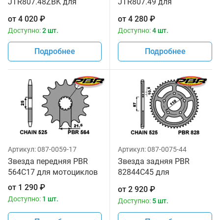
JTR807.48ZBK для
JTR807.49 для
мотоциклов
мотоциклов
от
4 020
₽
от
4 280
₽
Доступно:
2 шт.
Доступно:
4 шт.
Подробнее
Подробнее
Артикул:
087-0059-17
Артикул:
087-0075-44
Звезда передняя PBR
Звезда задняя PBR
564C17 для мотоциклов
82844C45 для
мотоциклов
от
1 290
₽
от
2 920
₽
Доступно:
1 шт.
Доступно:
5 шт.