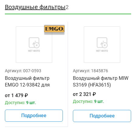
Воздушные фильтры
2
Артикул:
007-0593
Артикул:
1845876
Воздушный фильтр
Воздушный фильтр MIW
EMGO 12-93842 для
S3169 (HFA3615)
мотоциклов Suzuki GSF
от
2 321
₽
от
1 479
₽
1200 Bandit '00-04, GSF
Доступно:
9 шт.
Доступно:
9 шт.
600 Bandit '00-04
Подробнее
Подробнее