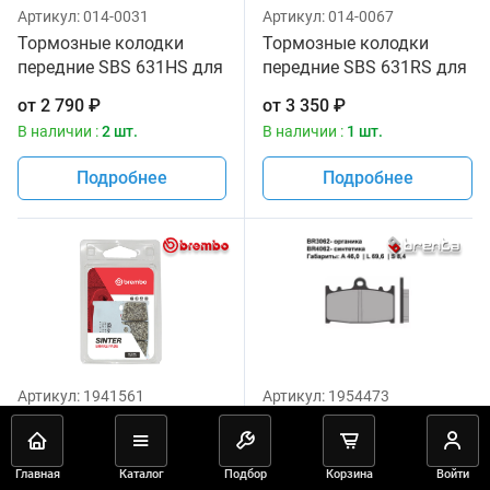
Артикул:
014-0031
Артикул:
014-0067
Тормозные колодки
Тормозные колодки
передние SBS 631HS для
передние SBS 631RS для
мотоциклов
мотоциклов
от
2 790
₽
от
3 350
₽
В наличии :
2 шт.
В наличии :
1 шт.
Подробнее
Подробнее
Артикул:
1941561
Артикул:
1954473
Тормозные колодки
Тормозные колодки
Brembo 07KA13LA
передние Brenta 3062
Organic
Главная
Каталог
Подбор
Корзина
Войти
от
5 589
₽
от
1 397
₽