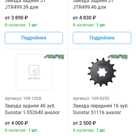
Звезда задняя JT
Звезда задняя JT
JTR499.39 для
JTR499.46 для
мотоциклов
мотоциклов
от
3 890
₽
от
4 830
₽
В наличии :
1 шт.
В наличии :
1 шт.
Подробнее
Подробнее
Артикул:
109-1028
Артикул:
109-0255
Звезда задняя 40 зуб.
Звезда передняя 16 зуб.
Sunstar 1-552640 аналог
Sunstar 51116 аналог
JTR499.40
JTF513, JTF519.16
от
4 000
₽
от
2 500
₽
В наличии :
1 шт.
В наличии :
1 шт.