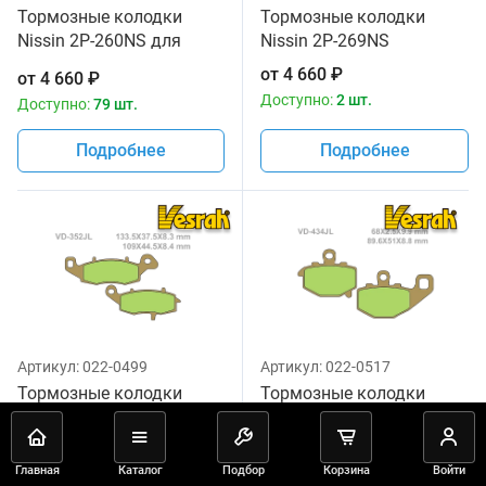
Тормозные колодки
Тормозные колодки
Nissin 2P-260NS для
Nissin 2P-269NS
мотоциклов
от
4 660
₽
от
4 660
₽
Доступно:
2 шт.
Доступно:
79 шт.
Подробнее
Подробнее
Артикул:
022-0499
Артикул:
022-0517
Тормозные колодки
Тормозные колодки
Vesrah VD 352JL для
Vesrah VD 434JL для
мотоциклов
мотоциклов
от
3 260
₽
от
4 100
₽
Главная
Каталог
Подбор
Корзина
Войти
Доступно:
140 шт.
Доступно:
145 шт.