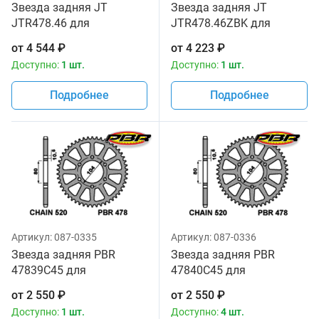
Звезда задняя JT
Звезда задняя JT
JTR478.46 для
JTR478.46ZBK для
мотоциклов
мотоциклов
от
4 544
₽
от
4 223
₽
Доступно:
1 шт.
Доступно:
1 шт.
Подробнее
Подробнее
Артикул:
087-0335
Артикул:
087-0336
Звезда задняя PBR
Звезда задняя PBR
47839C45 для
47840C45 для
мотоциклов
мотоциклов
от
2 550
₽
от
2 550
₽
Доступно:
1 шт.
Доступно:
4 шт.