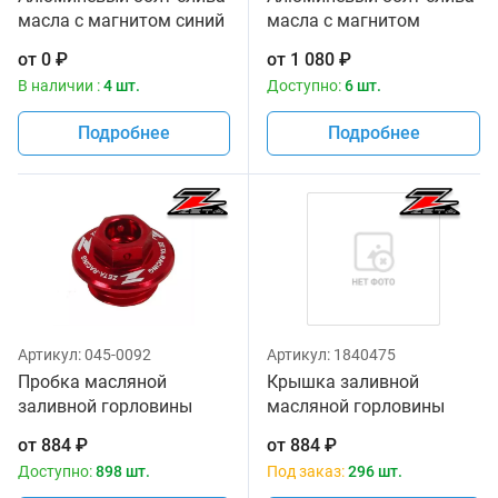
масла с магнитом синий
масла с магнитом
цвет Zeta
красный цвет Zeta
от
0
₽
от
1 080
₽
В наличии :
4 шт.
Доступно:
6 шт.
Подробнее
Подробнее
Артикул:
045-0092
Артикул:
1840475
Пробка масляной
Крышка заливной
заливной горловины
масляной горловины
красный цвет Zeta ZE89-
Zeta для
от
884
₽
от
884
₽
2110
CR/CRF/CRF250L,YZ/YZF/W
Доступно:
898 шт.
Под заказ:
296 шт.
KLX Black