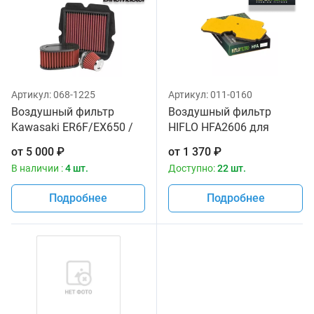
Артикул:
068-1225
Артикул:
011-0160
Воздушный фильтр
Воздушный фильтр
Kawasaki ER6F/EX650 /
HIFLO HFA2606 для
Bike Master 11029-0008
мотоциклов Kawasaki ER-
от
5 000
₽
от
1 370
₽
6f Ninja '06-08, KLE 650
В наличии :
4 шт.
Доступно:
22 шт.
Versys '07-16
Подробнее
Подробнее