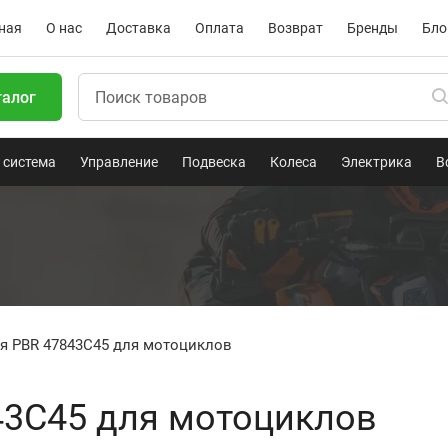
ная
О нас
Доставка
Оплата
Возврат
Бренды
Бло
талог
 система
Управление
Подвеска
Колеса
Электрика
В
я PBR 47843C45 для мотоциклов
43C45 для мотоциклов