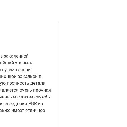
из закаленной
чайший уровень
я путем точной
ционной закалкой в
ую прочность детали,
является очень прочная
личенным сроком службы
я звездочка PBR из
акже имеет отличное