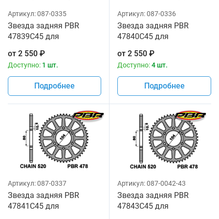
Артикул:
087-0335
Артикул:
087-0336
Звезда задняя PBR
Звезда задняя PBR
47839C45 для
47840C45 для
мотоциклов
мотоциклов
от
2 550
₽
от
2 550
₽
Доступно:
1 шт.
Доступно:
4 шт.
Подробнее
Подробнее
Артикул:
087-0337
Артикул:
087-0042-43
Звезда задняя PBR
Звезда задняя PBR
47841C45 для
47843C45 для
мотоциклов
мотоциклов