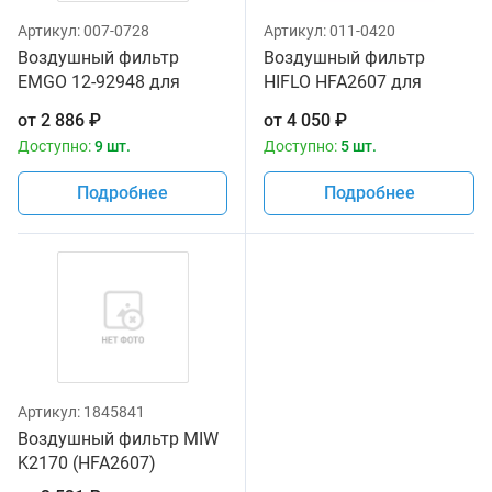
Артикул:
007-0728
Артикул:
011-0420
Воздушный фильтр
Воздушный фильтр
EMGO 12-92948 для
HIFLO HFA2607 для
мотоциклов Kawasaki ER
мотоциклов Kawasaki ER
от
2 886
₽
от
4 050
₽
-6f '09-12, EX650R Ninja
-6f '09-12, EX650R Ninja
Доступно:
9 шт.
Доступно:
5 шт.
'11-12
'11-12
Подробнее
Подробнее
Артикул:
1845841
Воздушный фильтр MIW
K2170 (HFA2607)