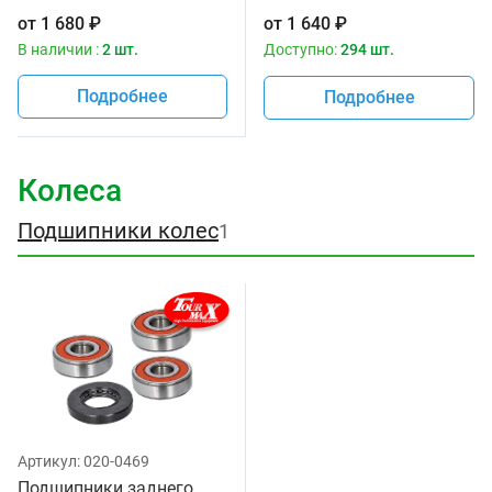
Zoro Parts 55-117, ARI.102
мотоцикла, размер
от
1 680
₽
от
1 640
₽
41х53х8/10.5 мм
В наличии :
2 шт.
Доступно:
294 шт.
Подробнее
Подробнее
Колеса
Подшипники колес
1
Артикул:
020-0469
Подшипники заднего