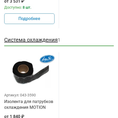
от
3 531
₽
Доступно:
8 шт.
Подробнее
Система охлаждения
1
Артикул:
043-3590
Изолента для патрубков
охлаждения MOTION
PRO 11-0084
от
1 840
₽