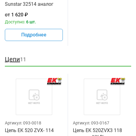
Sunstar 32514 аналог
JTF565.14
от
1 620
₽
Доступно:
6 шт.
Подробнее
Цепи
11
Артикул:
093-0018
Артикул:
093-0167
Цепь EK 520 ZVX- 114
Цепь EK 520ZVX3 118