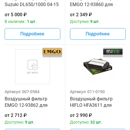
Suzuki DL650/1000 04-15
EMGO 12-93860 для
/ Bike Master 13780-
мотоциклов Suzuki DL
от
5 000
₽
от
2 349
₽
06G00, 13780-27G10
650 V-Strom '04-06, DL
В наличии :
1 шт.
Доступно:
9 шт.
1000 V-Strom '02-10
Подробнее
Подробнее
Артикул:
007-0584
Артикул:
011-0190
Воздушный фильтр
Воздушный фильтр
EMGO 12-93862 для
HIFLO HFA3611 для
мотоцикла Suzuki DL 650
мотоциклов Suzuki DL
от
2 712
₽
от
2 990
₽
V-Strom '07-18
650 V-Strom '04-06, DL
Доступно:
9 шт.
Доступно:
32 шт.
1000 V-Strom '02-10