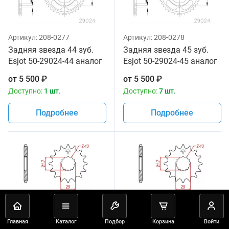
Артикул:
208-0277
Артикул:
208-0278
Задняя звезда 44 зуб.
Задняя звезда 45 зуб.
Esjot 50-29024-44 аналог
Esjot 50-29024-45 аналог
JTR1792.44
JTR1792.45
от
5 500
₽
от
5 500
₽
Доступно:
1 шт.
Доступно:
7 шт.
Подробнее
Подробнее
Артикул:
115-0501
Артикул:
115-0503
Главная
Каталог
Подбор
Корзина
Войти
Звезда передняя JT
Звезда передняя JT