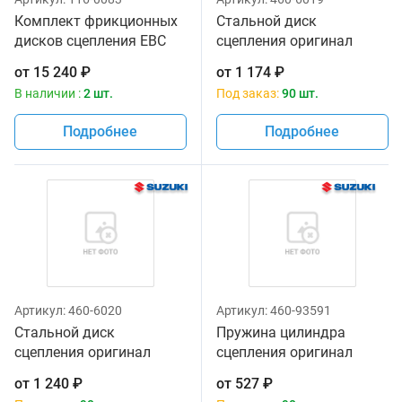
Комплект фрикционных
Стальной диск
дисков сцепления EBC
сцепления оригинал
CK3443 для мотоциклов
Suzuki 21451-24F00
от
15 240
₽
от
1 174
₽
В наличии :
2 шт.
Под заказ:
90 шт.
Подробнее
Подробнее
Артикул:
460-6020
Артикул:
460-93591
Стальной диск
Пружина цилиндра
сцепления оригинал
сцепления оригинал
Suzuki 21451-24F10
23164-05A00
от
1 240
₽
от
527
₽