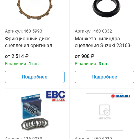
Артикул:
460-5993
Артикул:
460-0332
Фрикционный диск
Манжета цилиндра
сцепления оригинал
сцепления Suzuki 23163-
Suzuki 21442-24F00
06B00
от
2 514
₽
от
908
₽
В наличии :
1 шт.
В наличии :
3 шт.
Подробнее
Подробнее
Артикул:
116-0083
Артикул:
460-6019