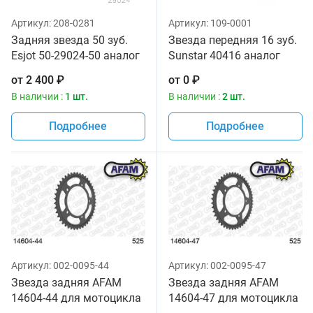
Артикул:
208-0281
Артикул:
109-0001
Задняя звезда 50 зуб.
Звезда передняя 16 зуб.
Esjot 50-29024-50 аналог
Sunstar 40416 аналог
JTR1792.50
JTF520.16
от
2 400
₽
от
0
₽
В наличии :
1 шт.
В наличии :
2 шт.
Подробнее
Подробнее
Артикул:
002-0095-44
Артикул:
002-0095-47
Звезда задняя AFAM
Звезда задняя AFAM
14604-44 для мотоцикла
14604-47 для мотоцикла