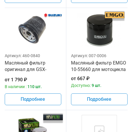
Артикул:
460-0840
Артикул:
007-0006
Масляный фильтр
Масляный фильтр EMGO
оригинал для GSX-
10-55660 для мотоцикла
R,VZR,VLR, KingQuad
от
667
₽
от
1 790
₽
Suzuki 16510-07J00
Доступно:
9 шт.
В наличии :
110 шт.
Подробнее
Подробнее