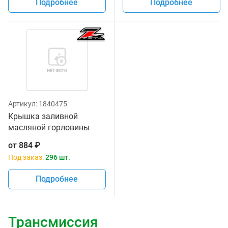
Подробнее
Подробнее
Артикул:
1840475
Крышка заливной
масляной горловины
Zeta для
от
884
₽
CR/CRF/CRF250L,YZ/YZF/WRF,
Под заказ:
296 шт.
KLX Black
Подробнее
Трансмиссия