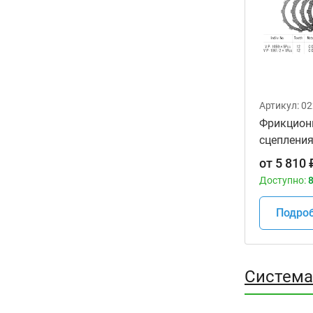
Артикул:
02
Фрикцион
сцепления
VC1001 д
от
5 810
мотоцикл
Доступно:
8
Подро
Система