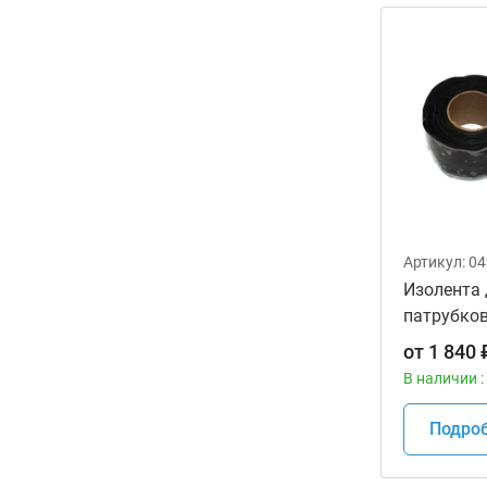
Артикул:
04
Изолента
патрубко
MOTION P
от
1 840
В наличии :
Подро