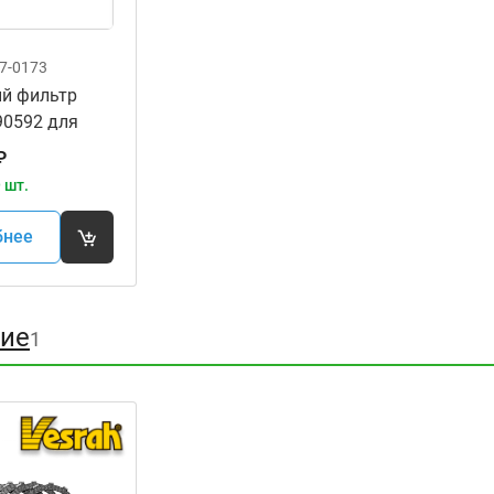
7-0173
й фильтр
90592 для
а Honda
₽
98-02
 шт.
бнее
ие
1