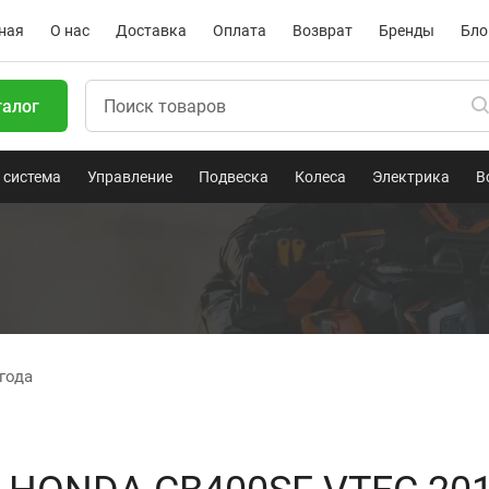
ная
О нас
Доставка
Оплата
Возврат
Бренды
Бло
талог
 система
Управление
Подвеска
Колеса
Электрика
В
 года