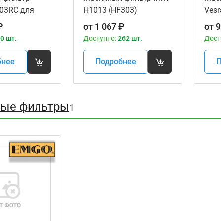
303RC для
H1013 (HF303)
Vesr
ов
мот
₽
от
1 067
₽
от
9
0 шт.
Доступно:
262 шт.
Дост
бнее
Подробнее
П
ые фильтры
1