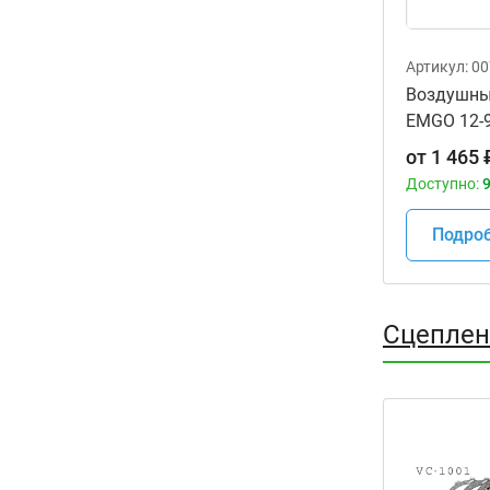
Артикул:
00
Воздушны
EMGO 12-
мотоцикл
от
1 465
CB400SF '
Доступно:
9
Подро
Сцеплен