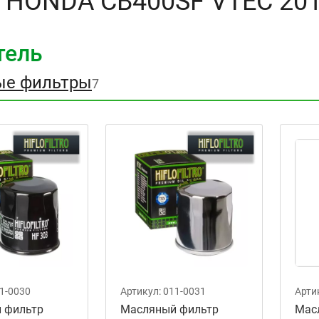
л HONDA CB400SF VTEC 20
тель
ые фильтры
7
1-0030
Артикул:
011-0031
Арти
 фильтр
Масляный фильтр
Мас