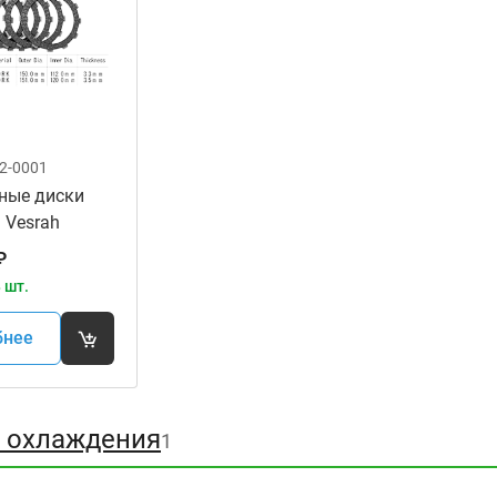
2-0001
ные диски
 Vesrah
ля
₽
ов
 шт.
бнее
 охлаждения
1