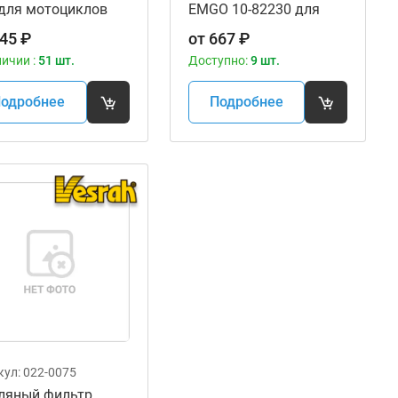
 для мотоциклов
EMGO 10-82230 для
мотоцикла
45
₽
от
667
₽
личии :
51 шт.
Доступно:
9 шт.
одробнее
Подробнее
кул:
022-0075
ляный фильтр