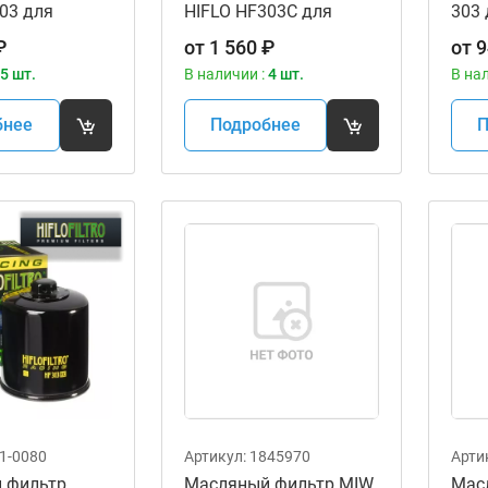
03 для
HIFLO HF303C для
303
ов
мотоциклов
₽
от
1 560
₽
от
9
5 шт.
В наличии :
4 шт.
В на
бнее
Подробнее
П
1-0080
Артикул:
1845970
Арти
 фильтр
Масляный фильтр MIW
Мас