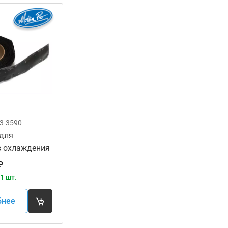
3-3590
 для
в охлаждения
RO 11-0084
₽
1 шт.
бнее