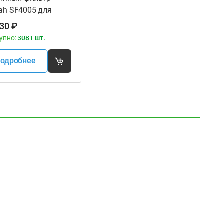
ah SF4005 для
оциклов
30
₽
упно:
3081 шт.
одробнее