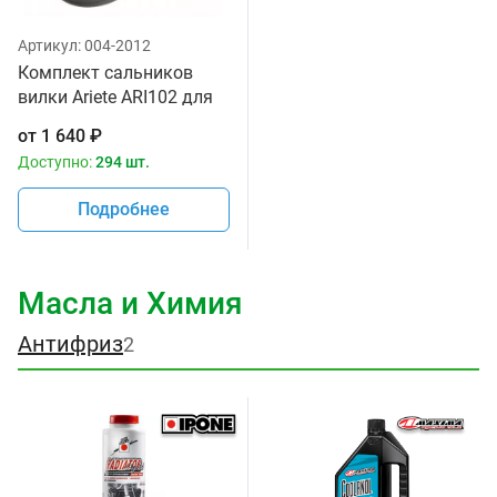
Артикул:
004-2012
Комплект сальников
вилки Ariete ARI102 для
мотоцикла, размер
от
1 640
₽
41х53х8/10.5 мм
Доступно:
294 шт.
Подробнее
Масла и Химия
Антифриз
2