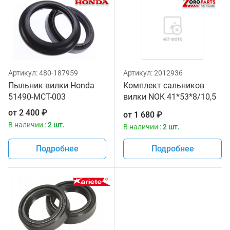
Артикул:
480-187959
Артикул:
2012936
Пыльник вилки Honda
Комплект сальников
51490-MCT-003
вилки NOK 41*53*8/10,5
Zoro Parts 55-117, ARI.102
от
2 400
₽
от
1 680
₽
В наличии :
2 шт.
В наличии :
2 шт.
Подробнее
Подробнее