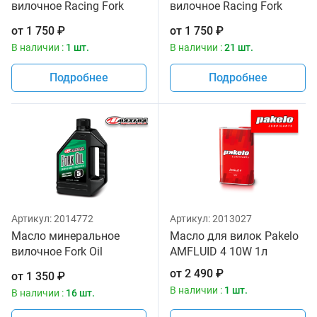
вилочное Racing Fork
вилочное Racing Fork
Fluid 235/150, 15W
Fluid 125/150, 7W Maxima
от
1 750
₽
от
1 750
₽
Maxima 1 литр
1 литр
В наличии :
1 шт.
В наличии :
21 шт.
Подробнее
Подробнее
Артикул:
2014772
Артикул:
2013027
Масло минеральное
Масло для вилок Pakelo
вилочное Fork Oil
AMFLUID 4 10W 1л
Standard Hydraulic 5W
от
2 490
₽
от
1 350
₽
Maxima 1 литр
В наличии :
1 шт.
В наличии :
16 шт.