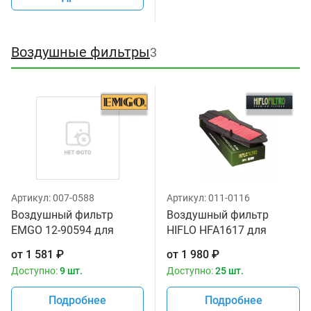
Воздушные фильтры
3
Артикул:
007-0588
Артикул:
011-0116
Воздушный фильтр
Воздушный фильтр
EMGO 12-90594 для
HIFLO HFA1617 для
мотоциклов Honda
мотоциклов Honda
от
1 581
₽
от
1 980
₽
FSC400 Silver Wing '06-15,
FSC400 Silver Wing '06-15,
Доступно:
9 шт.
Доступно:
25 шт.
FSC600 '01-13
FSC600 '01-13
Подробнее
Подробнее