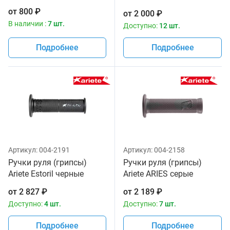
цвет 02615-A
от
800
₽
от
2 000
₽
В наличии :
7 шт.
Доступно:
12 шт.
Подробнее
Подробнее
Артикул:
004-2191
Артикул:
004-2158
Ручки руля (грипсы)
Ручки руля (грипсы)
Ariete Estoril черные
Ariete ARIES серые
02615-SBK
02636/H
от
2 827
₽
от
2 189
₽
Доступно:
4 шт.
Доступно:
7 шт.
Подробнее
Подробнее