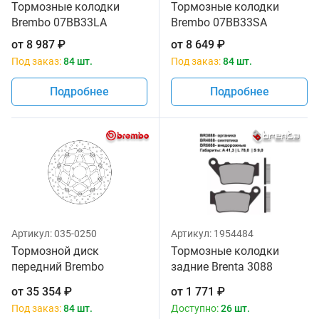
Тормозные колодки
Тормозные колодки
Brembo 07BB33LA
Brembo 07BB33SA
от
8 987
₽
от
8 649
₽
Под заказ:
84 шт.
Под заказ:
84 шт.
Подробнее
Подробнее
Артикул:
035-0250
Артикул:
1954484
Тормозной диск
Тормозные колодки
передний Brembo
задние Brenta 3088
78B40870
Organic
от
35 354
₽
от
1 771
₽
Под заказ:
84 шт.
Доступно:
26 шт.