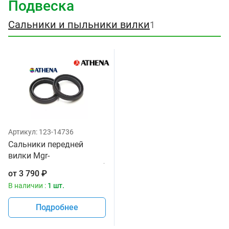
Подвеска
Сальники и пыльники вилки
1
Артикул:
123-14736
Сальники передней
вилки Mgr-
rsa48x57,9x11.5 i Athena (
от
3 790
₽
к-т 2шт) P40FORK455141
В наличии :
1 шт.
Подробнее