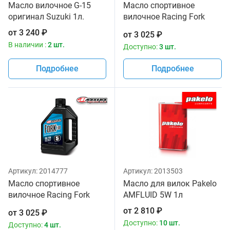
Масло вилочное G-15
Масло спортивное
оригинал Suzuki 1л.
вилочное Racing Fork
Fluid 165/150, 10W
от
3 240
₽
от
3 025
₽
Maxima 1 литр
В наличии :
2 шт.
Доступно:
3 шт.
Подробнее
Подробнее
Артикул:
2014777
Артикул:
2013503
Масло спортивное
Масло для вилок Pakelo
вилочное Racing Fork
AMFLUID 5W 1л
Fluid 85/150, 5W Maxima
от
2 810
₽
от
3 025
₽
1 литр
Доступно:
10 шт.
Доступно:
4 шт.