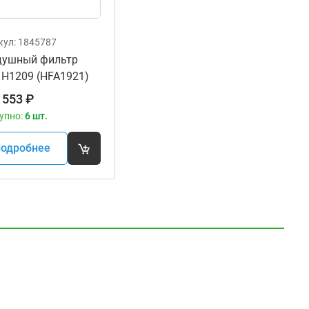
кул:
1845787
душный фильтр
 H1209 (HFA1921)
 553
₽
упно:
6 шт.
одробнее