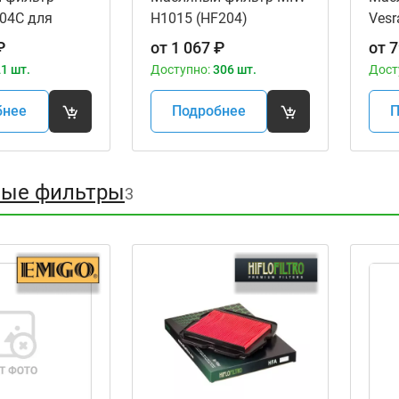
04C для
H1015 (HF204)
Vesr
ов
мот
₽
от
1 067
₽
от
7
1 шт.
Доступно:
306 шт.
Дост
бнее
Подробнее
П
ые фильтры
3