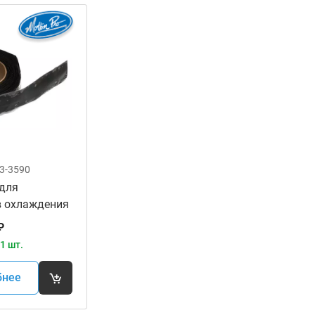
3-3590
 для
в охлаждения
RO 11-0084
₽
1 шт.
бнее