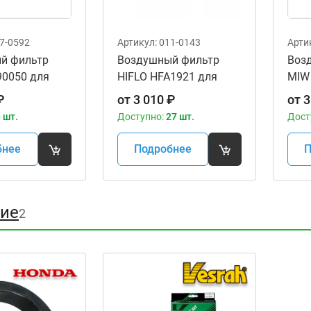
7-0592
Артикул:
011-0143
Арти
й фильтр
Воздушный фильтр
Воз
90050 для
HIFLO HFA1921 для
MIW
ов Honda
мотоциклов Honda
₽
от
3 010
₽
от
3
 '13-16,
GL1800 F6B '13-16,
 шт.
Доступно:
27 шт.
Дост
ld Wing '01-
GL1800 Gold Wing '01-
15
бнее
Подробнее
П
ие
2