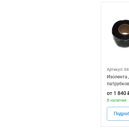
Артикул:
04
Изолента
патрубко
MOTION P
от
1 840
В наличии :
Подро