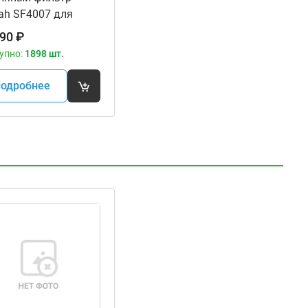
ah SF4007 для
оциклов
90
₽
упно:
1898 шт.
одробнее