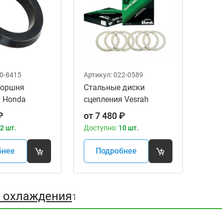
0-8415
Артикул:
022-0589
поршня
Cтальные диски
я Honda
сцепления Vesrah
8-003
CS166 для мотоциклов
₽
от
7 480
₽
2 шт.
Доступно:
10 шт.
бнее
Подробнее
 охлаждения
1