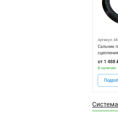
Артикул:
48
Сальник 
сцеплени
22865-MJ
от
1 488
В наличии :
Подро
Система