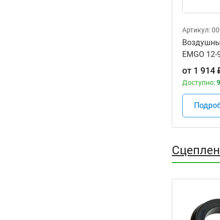
Артикул:
00
Воздушны
EMGO 12-
мотоцикл
от
1 914
GL1800 F6B
Доступно:
9
GL1800 Go
17
Подро
Сцеплен