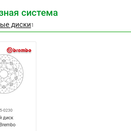
зная система
ые диски
1
5-0230
й диск
 Brembo