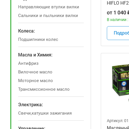
HIFLO HF2
Направляющие втулки вилки
мотоцикл
от
1 040
Сальники и пыльники вилки
В наличии :
Колеса:
Подро
Подшипники колес
Масла и Химия:
Антифриз
Вилочное масло
Моторное масло
Трансмиссионное масло
Электрика:
Свечи,катушки зажигания
Артикул:
01
Масляный
Управление: