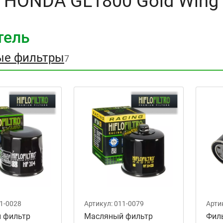
 HONDA GL1800 Gold Wing
тель
ые фильтры
7
1-0028
Артикул:
011-0079
Арти
 фильтр
Масляный фильтр
Фил