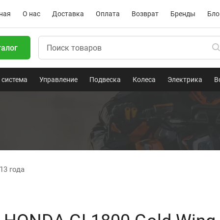
ная
О нас
Доставка
Оплата
Возврат
Бренды
Бло
талог
 система
Управление
Подвеска
Колеса
Электрика
В
13 года