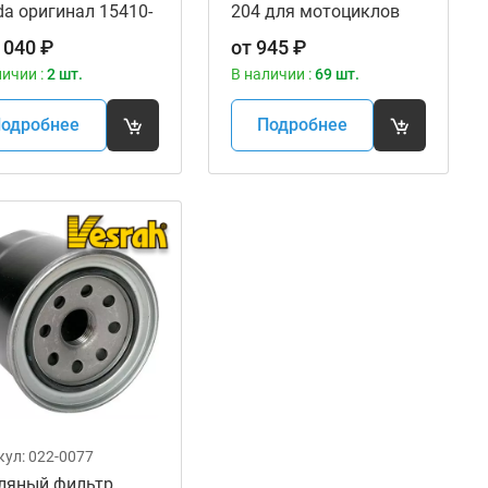
a оригинал 15410-
204 для мотоциклов
-505
 040
₽
от
945
₽
личии :
2 шт.
В наличии :
69 шт.
одробнее
Подробнее
кул:
022-0077
ляный фильтр