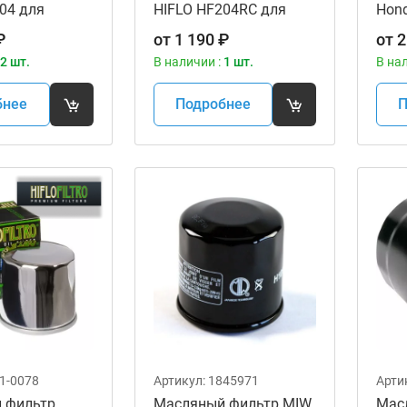
04 для
HIFLO HF204RC для
Hond
ов
мотоциклов
MCJ
₽
от
1 190
₽
от
2
2 шт.
В наличии :
1 шт.
В на
бнее
Подробнее
П
1-0078
Артикул:
1845971
Арти
 фильтр
Масляный фильтр MIW
Мас