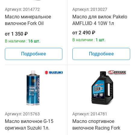
Артикул:
2014772
Артикул:
2013027
Масло минеральное
Масло для вилок Pakelo
вилочное Fork Oil
AMFLUID 4 10W 1л
Standard Hydraulic 5W
от
2 490
₽
от
1 350
₽
Maxima 1 литр
В наличии :
1 шт.
В наличии :
16 шт.
Подробнее
Подробнее
Артикул:
2015763
Артикул:
2014781
Масло вилочное G-15
Масло спортивное
оригинал Suzuki 1л.
вилочное Racing Fork
Fluid 165/150, 10W