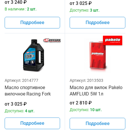
от
3 240
₽
от
3 025
₽
Maxima 1 литр
В наличии :
2 шт.
Доступно:
3 шт.
Подробнее
Подробнее
Артикул:
2014777
Артикул:
2013503
Масло спортивное
Масло для вилок Pakelo
вилочное Racing Fork
AMFLUID 5W 1л
Fluid 85/150, 5W Maxima
от
2 810
₽
от
3 025
₽
1 литр
Доступно:
10 шт.
Доступно:
4 шт.
Подробнее
Подробнее