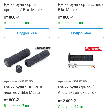
Ручки руля черно-
Ручки руля черно-синие /
красные / Bike Master
Bike Master
от
800
₽
от
800
₽
В наличии :
2 шт.
В наличии :
2 шт.
Подробнее
Подробнее
Артикул:
068-0185
Артикул:
004-0196
Ручки руля SUPERBIKE
Ручки руля (грипсы)
черные / Bike Master
Ariete Extreme черный
цвет 02615-A
от
800
₽
от
2 000
₽
В наличии :
7 шт.
Доступно:
12 шт.