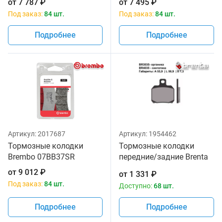
от
7 787
₽
от
7 495
₽
Под заказ:
84 шт.
Под заказ:
84 шт.
Подробнее
Подробнее
Артикул:
2017687
Артикул:
1954462
Тормозные колодки
Тормозные колодки
Brembo 07BB37SR
передние/задние Brenta
3035 Organic
от
9 012
₽
от
1 331
₽
Под заказ:
84 шт.
Доступно:
68 шт.
Подробнее
Подробнее