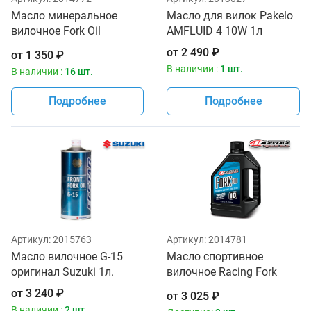
Масло минеральное
Масло для вилок Pakelo
вилочное Fork Oil
AMFLUID 4 10W 1л
Standard Hydraulic 5W
от
2 490
₽
от
1 350
₽
Maxima 1 литр
В наличии :
1 шт.
В наличии :
16 шт.
Подробнее
Подробнее
Артикул:
2015763
Артикул:
2014781
Масло вилочное G-15
Масло спортивное
оригинал Suzuki 1л.
вилочное Racing Fork
Fluid 165/150, 10W
от
3 240
₽
от
3 025
₽
Maxima 1 литр
В наличии :
2 шт.