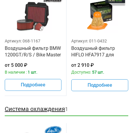
Артикул:
068-1167
Артикул:
011-0432
Воздушный фильтр BMW
Воздушный фильтр
1200GT/R/S / Bike Master
HIFLO HFA7917 для
13717672602,
мотоциклов Bmw
от
5 000
₽
от
2 910
₽
13717703583
K1300GT '07-10, K1300R
В наличии :
1 шт.
Доступно:
57 шт.
'07-15, K1300S '07-15
Подробнее
Подробнее
Система охлаждения
1