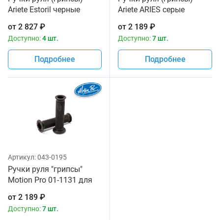
Ariete Estoril черные
Ariete ARIES серые
02615-SBK
02636/H
от
2 827
₽
от
2 189
₽
Доступно:
4 шт.
Доступно:
7 шт.
Подробнее
Подробнее
Артикул:
043-0195
Ручки руля "грипсы"
Motion Pro 01-1131 для
спортивных и дорожных
от
2 189
₽
мотоциклов
Доступно:
7 шт.