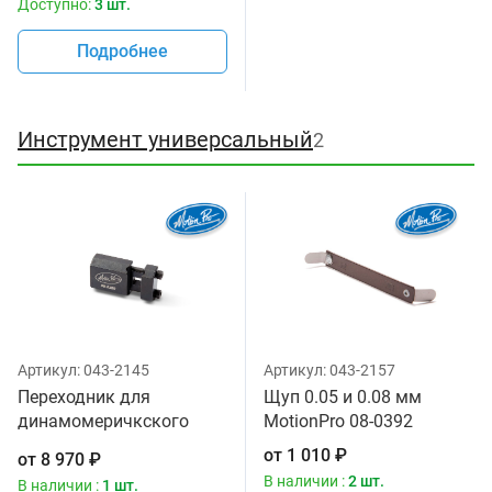
Доступно:
3 шт.
Подробнее
Инструмент универсальный
2
Артикул:
043-2145
Артикул:
043-2157
Переходник для
Щуп 0.05 и 0.08 мм
динамомеричкского
MotionPro 08-0392
ключа на рожковый
от
1 010
₽
от
8 970
₽
MotionPro 08-0380
В наличии :
2 шт.
В наличии :
1 шт.