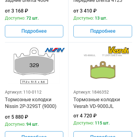
задние Brenta 4084
передние Brenta 4123
Sintered
Sintered
от
3 168
₽
от
3 410
₽
Доступно:
72 шт.
Доступно:
13 шт.
Подробнее
Подробнее
Артикул:
110-0112
Артикул:
1846352
Тормозные колодки
Тормозные колодки
Nissin 2P-329ST (9000)
Vesrah VD-9000JL
bmw
от
4 720
₽
от
5 880
₽
Доступно:
115 шт.
Доступно:
94 шт.