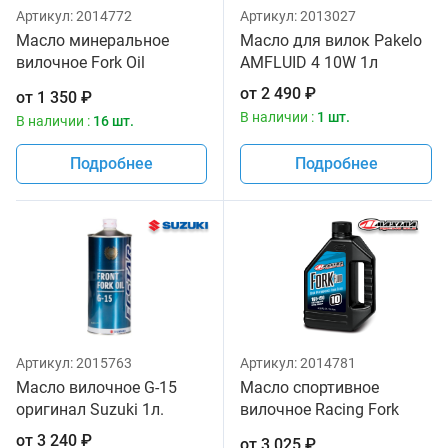
Артикул:
2014772
Артикул:
2013027
Масло минеральное
Масло для вилок Pakelo
вилочное Fork Oil
AMFLUID 4 10W 1л
Standard Hydraulic 5W
от
2 490
₽
от
1 350
₽
Maxima 1 литр
В наличии :
1 шт.
В наличии :
16 шт.
Подробнее
Подробнее
Артикул:
2015763
Артикул:
2014781
Масло вилочное G-15
Масло спортивное
оригинал Suzuki 1л.
вилочное Racing Fork
Fluid 165/150, 10W
от
3 240
₽
от
3 025
₽