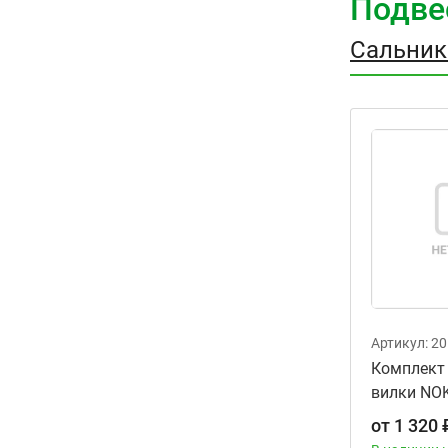
Подве
Сальник
Артикул:
20
Комплект
вилки NOK
Zoro Parts
от
1 320
ARI.003T