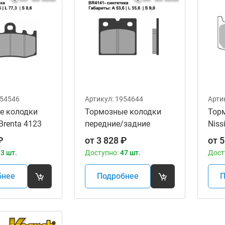
54546
Артикул:
1954644
Арти
е колодки
Тормозные колодки
Тор
Brenta 4123
передние/задние
Niss
Brenta 4141 Sintered
bm
₽
от
3 828
₽
от
5
3 шт.
Доступно:
47 шт.
Дост
бнее
Подробнее
П