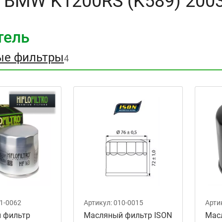
 BMW K1200RS (K589) 200
тель
ые фильтры
4
1-0062
Артикул:
010-0015
Арти
 фильтр
Масляный фильтр ISON
Мас