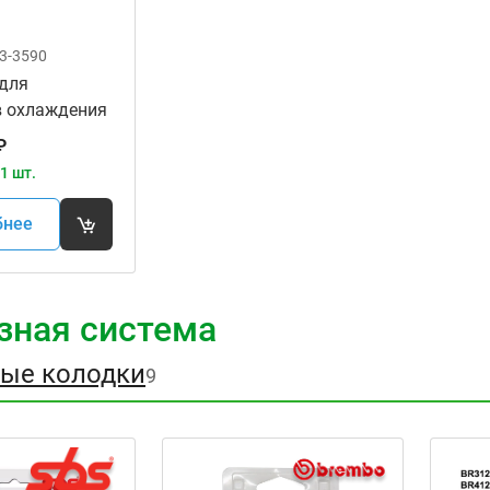
3-3590
 для
в охлаждения
RO 11-0084
₽
1 шт.
бнее
зная система
ые колодки
9