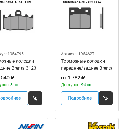
кул:
1954795
Артикул:
1954627
мозные колодки
Тормозные колодки
дние Brenta 3123
передние/заднее Brenta
nic
3141 Organic
 540
₽
от
1 782
₽
упно:
3 шт.
Доступно:
94 шт.
одробнее
Подробнее