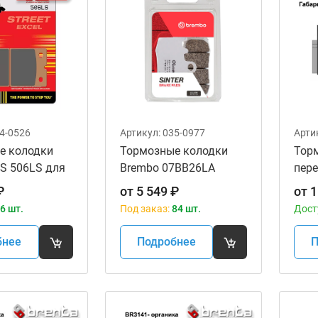
4-0526
Артикул:
035-0977
Арти
е колодки
Тормозные колодки
Тор
S 506LS для
Brembo 07BB26LA
пере
ов
Orga
₽
от
5 549
₽
от
1
6 шт.
Под заказ:
84 шт.
Дост
бнее
Подробнее
П