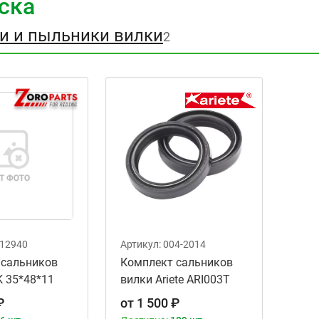
ска
и и пыльники вилки
2
12940
Артикул:
004-2014
 сальников
Комплект сальников
 35*48*11
вилки Ariete ARI003T
 55-108
для мотоцикла, размер
₽
от
1 500
₽
35х48х11 мм