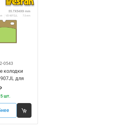
2-0543
е колодки
 907JL для
ов
₽
5 шт.
бнее