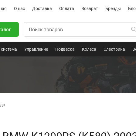
ная
О нас
Доставка
Оплата
Возврат
Бренды
Бло
талог
 система
Управление
Подвеска
Колеса
Электрика
В
ода