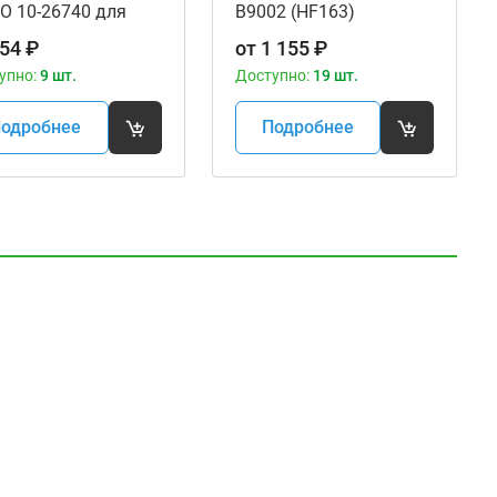
O 10-26740 для
B9002 (HF163)
оцикла
54
₽
от
1 155
₽
упно:
9 шт.
Доступно:
19 шт.
одробнее
Подробнее