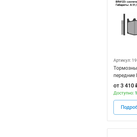
Артикул:
19
Тормозны
передние 
Sintered
от
3 410
Доступно:
1
Подро