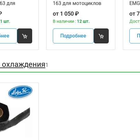
63 для
163 для мотоциклов
EMG
ов
мот
₽
от
1 050
₽
от
7
1 шт.
В наличии :
12 шт.
Дост
бнее
Подробнее
П
 охлаждения
1