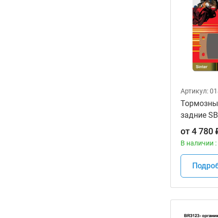
Артикул:
01
Тормозны
задние SB
мотоцикл
от
4 780
В наличии :
Подро