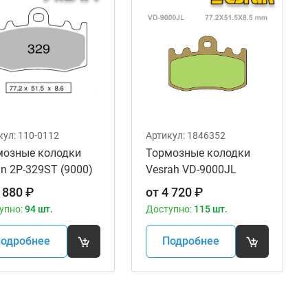
кул:
110-0112
Артикул:
1846352
мозные колодки
Тормозные колодки
in 2P-329ST (9000)
Vesrah VD-9000JL
w
 880
₽
от
4 720
₽
упно:
94 шт.
Доступно:
115 шт.
одробнее
Подробнее