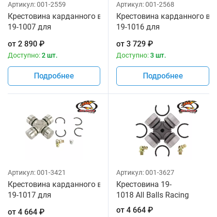
Артикул:
001-2559
Артикул:
001-2568
Крестовина карданного вала All Balls
Крестовина карданного вала
19-1007 для
19-1016 для
квадроцикла
квадроцикла
от
2 890
₽
от
3 729
₽
Доступно:
2 шт.
Доступно:
3 шт.
Подробнее
Подробнее
Артикул:
001-3421
Артикул:
001-3627
Крестовина карданного вала All Balls
Крестовина 19-
19-1017 для
1018 All Balls Racing
квадроцикла
от
4 664
₽
от
4 664
₽