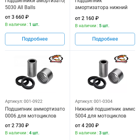
Подшипники амортизатора 29-
Подшипник
5030 All Balls
амортизатора нижний
ZPSHB704255 29-5025
от
3 660
₽
от
2 160
₽
В наличии :
1 шт.
В наличии :
5 шт.
Подробнее
Подробнее
Артикул:
001-0922
Артикул:
001-0304
Подшипник аммортизатора передний All Balls 21-
Нижний подшипник аммортиз
0006 для мотоциклов
5004 для мотоциклов
от
2 730
₽
от
4 200
₽
В наличии :
4 шт.
В наличии :
3 шт.