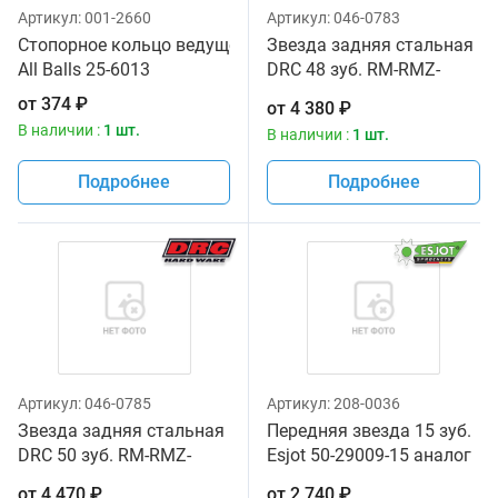
Артикул:
001-2660
Артикул:
046-0783
Стопорное кольцо ведущей звезды 1 шт. для KTM
Звезда задняя стальная
All Balls 25-6013
DRC 48 зуб. RM-RMZ-
RMX-DRZ400-'03
от
374
₽
от
4 380
₽
В наличии :
1 шт.
В наличии :
1 шт.
Подробнее
Подробнее
Артикул:
046-0785
Артикул:
208-0036
Звезда задняя стальная
Передняя звезда 15 зуб.
DRC 50 зуб. RM-RMZ-
Esjot 50-29009-15 аналог
RMX-DRZ400-'03
JTF297.15
от
4 470
₽
от
2 740
₽