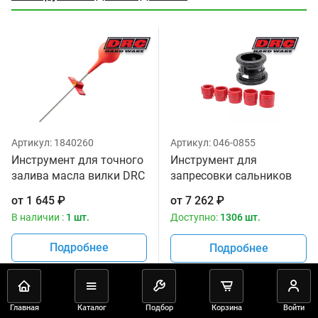
Артикул:
1840260
Артикул:
046-0855
Инструмент для точного
Инструмент для
залива масла вилки DRC
запресовки сальников
D59-37-190
40мм -50мм DRC D59-26-
от
1 645
₽
от
7 262
₽
005
В наличии :
1 шт.
Доступно:
1306 шт.
Подробнее
Подробнее
Инструмент для цепи
3
Главная
Каталог
Подбор
Корзина
Войти