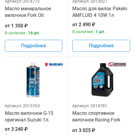
Артикул:
2014772
Артикул:
2013027
Масло минеральное
Масло для вилок Pakelo
вилочное Fork Oil
AMFLUID 4 10W 1л
Standard Hydraulic 5W
от
2 490
₽
от
1 350
₽
Maxima 1 литр
В наличии :
1 шт.
В наличии :
16 шт.
Подробнее
Подробнее
Артикул:
2015763
Артикул:
2014781
Масло вилочное G-15
Масло спортивное
оригинал Suzuki 1л.
вилочное Racing Fork
Fluid 165/150, 10W
от
3 240
₽
от
3 025
₽
Maxima 1 литр