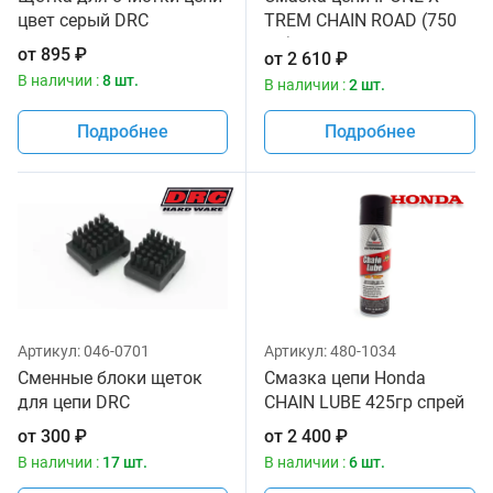
цвет серый DRC
TREM CHAIN ROAD (750
мл) для мотоциклов
от
895
₽
от
2 610
₽
В наличии :
8 шт.
В наличии :
2 шт.
Подробнее
Подробнее
Артикул:
046-0701
Артикул:
480-1034
Сменные блоки щеток
Смазка цепи Honda
для цепи DRC
CHAIN LUBE 425гр спрей
от
300
₽
от
2 400
₽
В наличии :
17 шт.
В наличии :
6 шт.