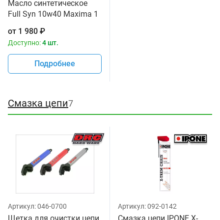
Масло синтетическое
Full Syn 10w40 Maxima 1
литр
от
1 980
₽
Доступно:
4 шт.
Подробнее
Смазка цепи
7
Артикул:
046-0700
Артикул:
092-0142
Щетка для очистки цепи
Смазка цепи IPONE X-