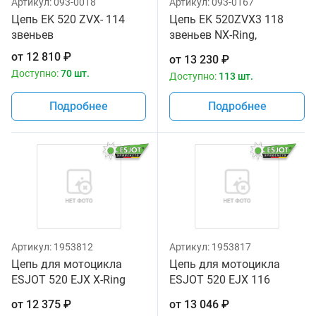
Артикул:
093-0018
Артикул:
093-0167
Цепь EK 520 ZVX- 114
Цепь EK 520ZVX3 118
звеньев
звеньев NX-Ring,
заклепка, сталь
от
12 810
₽
от
13 230
₽
Доступно:
70 шт.
Доступно:
113 шт.
Подробнее
Подробнее
Артикул:
1953812
Артикул:
1953817
Цепь для мотоцикла
Цепь для мотоцикла
ESJOT 520 EJX X-Ring
ESJOT 520 EJX 116
110
звеньев золотая
от
12 375
₽
от
13 046
₽