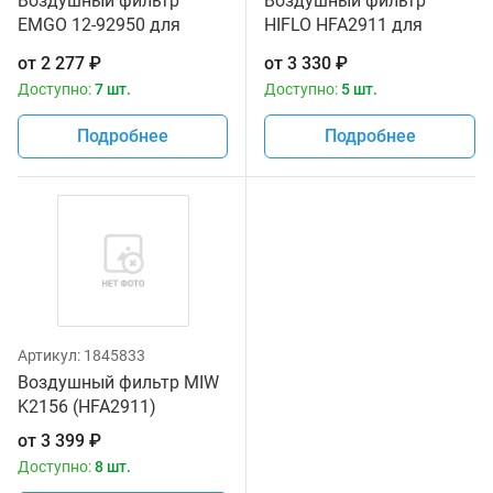
Воздушный фильтр
Воздушный фильтр
EMGO 12-92950 для
HIFLO HFA2911 для
мотоциклов Kawasaki
мотоциклов Kawasaki
от
2 277
₽
от
3 330
₽
VN1500 Vulcan '98-08,
VN1500 Vulcan '98-08,
Доступно:
7 шт.
Доступно:
5 шт.
VN1600 Mean Streak
VN1600 Mean Streak
Подробнее
Подробнее
Артикул:
1845833
Воздушный фильтр MIW
K2156 (HFA2911)
от
3 399
₽
Доступно:
8 шт.