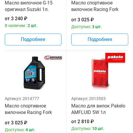
Масло вилочное G-15
Масло спортивное
оригинал Suzuki 1л.
вилочное Racing Fork
Fluid 165/150, 10W
от
3 240
₽
от
3 025
₽
Maxima 1 литр
В наличии :
2 шт.
Доступно:
3 шт.
Подробнее
Подробнее
Артикул:
2014777
Артикул:
2013503
Масло спортивное
Масло для вилок Pakelo
вилочное Racing Fork
AMFLUID 5W 1л
Fluid 85/150, 5W Maxima
от
2 810
₽
от
3 025
₽
1 литр
Доступно:
10 шт.
Доступно:
4 шт.