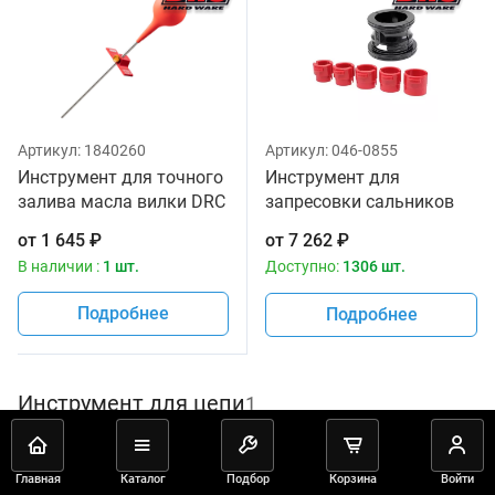
Артикул:
1840260
Артикул:
046-0855
Инструмент для точного
Инструмент для
залива масла вилки DRC
запресовки сальников
D59-37-190
40мм -50мм DRC D59-26-
от
1 645
₽
от
7 262
₽
005
В наличии :
1 шт.
Доступно:
1306 шт.
Подробнее
Подробнее
Инструмент для цепи
1
Главная
Каталог
Подбор
Корзина
Войти