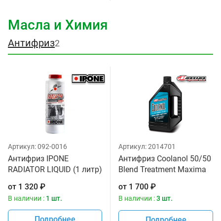
Масла и Химия
Антифриз
2
Артикул:
092-0016
Артикул:
2014701
Антифриз IPONE
Антифриз Coolanol 50/50
RADIATOR LIQUID (1 литр)
Blend Treatment Maxima
для мотоциклов
1,893л
от
1 320
₽
от
1 700
₽
В наличии :
1 шт.
В наличии :
3 шт.
Подробнее
Подробнее