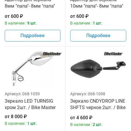
8мм "папа"- 8мм "папа"
10мм "папа"- 8мм "папа"
3шт. / Bike Master
3шт. / Bike Master
от
600
₽
от
600
₽
В наличии :
9 шт.
В наличии :
1 шт.
Подробнее
Подробнее
Артикул:
068-1059
Артикул:
068-1098
Зеркало LED TURNSIG
Зеркало CNDYDROP LINE
хром 2шт. / Bike Master
SHFTS черное 2шт. / Bike
Master
от
8 000
₽
от
4 600
₽
В наличии :
1 шт.
В наличии :
2 шт.