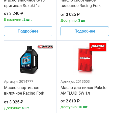
Масло вилочное G-15
Масло спортивное
оригинал Suzuki 1л.
вилочное Racing Fork
Fluid 165/150, 10W
от
3 240
₽
от
3 025
₽
Maxima 1 литр
В наличии :
2 шт.
Доступно:
3 шт.
Подробнее
Подробнее
Артикул:
2014777
Артикул:
2013503
Масло спортивное
Масло для вилок Pakelo
вилочное Racing Fork
AMFLUID 5W 1л
Fluid 85/150, 5W Maxima
от
2 810
₽
от
3 025
₽
1 литр
Доступно:
10 шт.
Доступно:
4 шт.