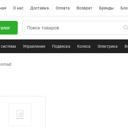
ная
О нас
Доставка
Оплата
Возврат
Бренды
Бло
талог
 система
Управление
Подвеска
Колеса
Электрика
В
Nomad