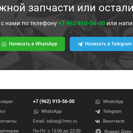
жной запчасти или остал
 с нами по телефону
+7 962 910-56-00
или напи
Написать в WhatsApp
Написать в Telegram
+7 (962) 910-56-00
озврат
WhatsApp
лог
WhatsApp
Telegram
онтакты
Email:
zakaz@1rmc.ru
Вконтакте
артнерам
Пн-Пт: с 13:00 до 22:00
Яндекс Дзен