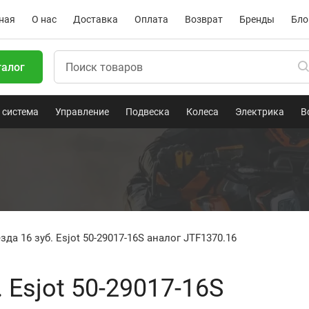
ная
О нас
Доставка
Оплата
Возврат
Бренды
Бло
талог
 система
Управление
Подвеска
Колеса
Электрика
В
да 16 зуб. Esjot 50-29017-16S аналог JTF1370.16
 Esjot 50-29017-16S