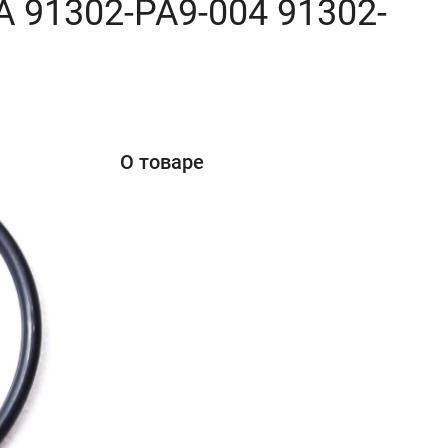
 91302-PA9-004 91302-
О товаре