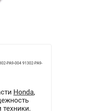
02-PA9-004 91302-PA9-
асти
Honda
,
дежность
 техники.