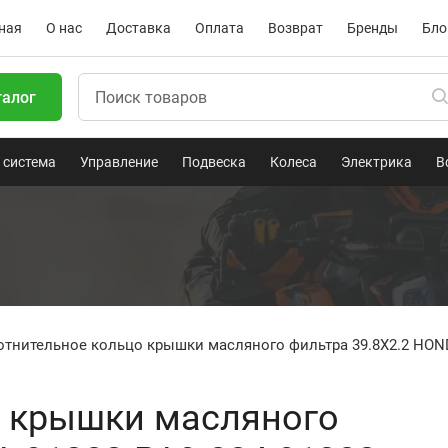
ная
О нас
Доставка
Оплата
Возврат
Бренды
Бло
талог
 система
Управление
Подвеска
Колеса
Электрика
В
отнительное кольцо крышки масляного фильтра 39.8X2.2 HOND
о крышки масляного