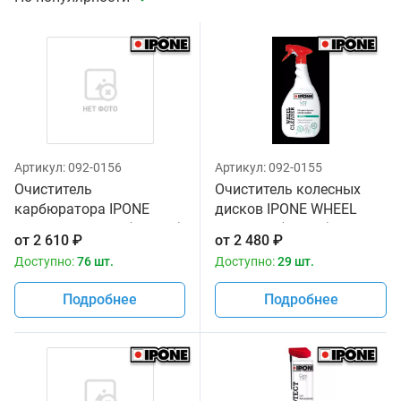
Артикул:
092-0156
Артикул:
092-0155
Очиститель
Очиститель колесных
карбюратора IPONE
дисков IPONE WHEEL
CARBU CLEANER (750 мл)
CLEANER (1 литр) для
от
2 610
₽
от
2 480
₽
для мототехники
мототехники
Доступно:
76 шт.
Доступно:
29 шт.
Подробнее
Подробнее