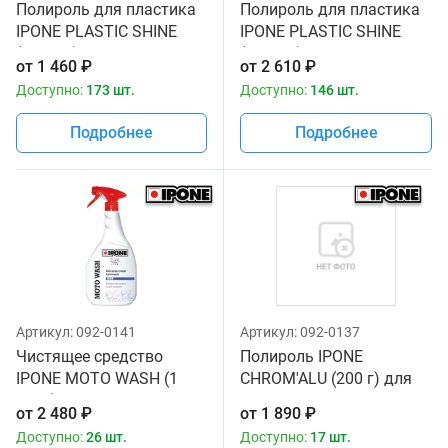
Полироль для пластика
Полироль для пластика
IPONE PLASTIC SHINE
IPONE PLASTIC SHINE
(250 мл) для мотоциклов
(750 мл) для мотоциклов
от
1 460
₽
от
2 610
₽
Доступно:
173 шт.
Доступно:
146 шт.
Подробнее
Подробнее
Артикул:
092-0141
Артикул:
092-0137
Чистящее средство
Полироль IPONE
IPONE MOTO WASH (1
CHROM'ALU (200 г) для
литр) для мотоциклов
мотоцеклов
от
2 480
₽
от
1 890
₽
Доступно:
26 шт.
Доступно:
17 шт.