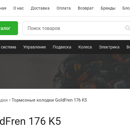
ная
О нас
Доставка
Оплата
Возврат
Бренды
Бло
талог
 система
Управление
Подвеска
Колеса
Электрика
В
одки
Тормозные колодки GoldFren 176 K5
dFren 176 K5