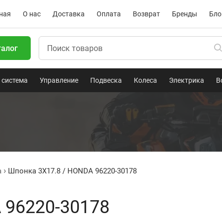
ная
О нас
Доставка
Оплата
Возврат
Бренды
Бло
талог
 система
Управление
Подвеска
Колеса
Электрика
В
a
Шпонка 3X17.8 / HONDA 96220-30178
 96220-30178