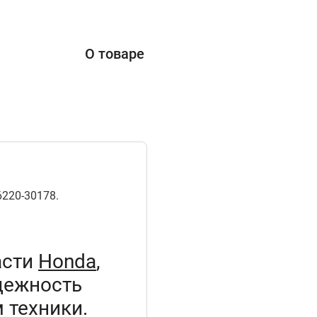
О товаре
220-30178.
асти
Honda
,
дежность
 техники.