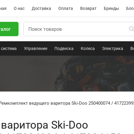
ная
О нас
Доставка
Оплата
Возврат
Бренды
Бло
талог
 система
Управление
Подвеска
Колеса
Электрика
В
Ремкомплект ведущего варитора Ski-Doo 250400074 / 417223992
варитора Ski-Doo