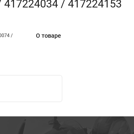
/ 417224034 / 417224153
О товаре