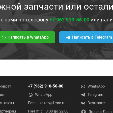
жной запчасти или остал
 с нами по телефону
+7 962 910-56-00
или напи
Написать в WhatsApp
Написать в Telegram
+7 (962) 910-56-00
озврат
WhatsApp
лог
WhatsApp
Telegram
онтакты
Email:
zakaz@1rmc.ru
Вконтакте
артнерам
Пн-Пт: с 13:00 до 22:00
Яндекс Дзен