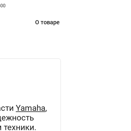
-00
О товаре
асти
Yamaha
,
дежность
 техники.