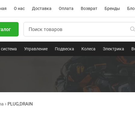
ная
О нас
Доставка
Оплата
Возврат
Бренды
Бло
талог
 система
Управление
Подвеска
Колеса
Электрика
В
ha
PLUG,DRAIN