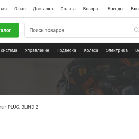
ная
О нас
Доставка
Оплата
Возврат
Бренды
Бло
талог
 система
Управление
Подвеска
Колеса
Электрика
В
ha
PLUG, BLIND 2