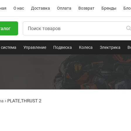
ная
О нас
Доставка
Оплата
Возврат
Бренды
Бло
талог
 система
Управление
Подвеска
Колеса
Электрика
В
ha
PLATE,THRUST 2