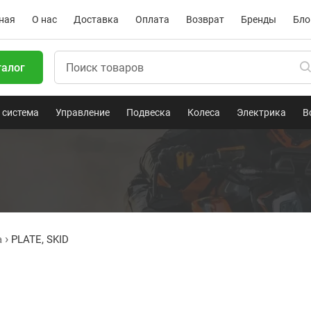
ная
О нас
Доставка
Оплата
Возврат
Бренды
Бло
талог
 система
Управление
Подвеска
Колеса
Электрика
В
a
PLATE, SKID