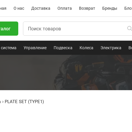
ная
О нас
Доставка
Оплата
Возврат
Бренды
Бло
талог
 система
Управление
Подвеска
Колеса
Электрика
В
a
PLATE SET (TYPE1)