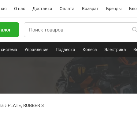
ная
О нас
Доставка
Оплата
Возврат
Бренды
Бло
талог
 система
Управление
Подвеска
Колеса
Электрика
В
ha
PLATE, RUBBER 3