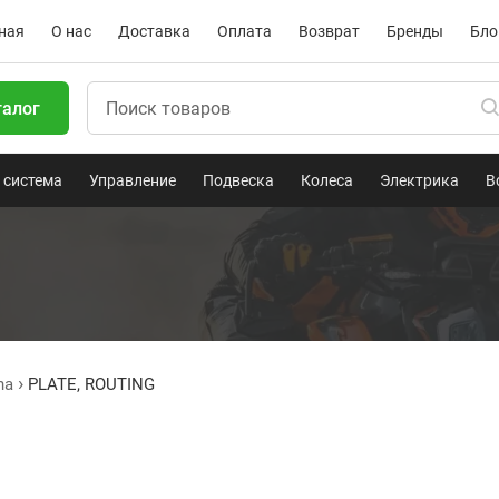
ная
О нас
Доставка
Оплата
Возврат
Бренды
Бло
талог
 система
Управление
Подвеска
Колеса
Электрика
В
ha
PLATE, ROUTING