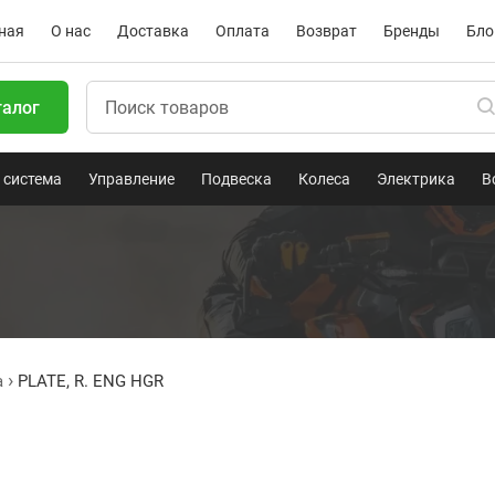
ная
О нас
Доставка
Оплата
Возврат
Бренды
Бло
талог
 система
Управление
Подвеска
Колеса
Электрика
В
a
PLATE, R. ENG HGR